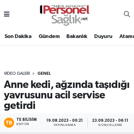
Son Dakika
Nöbetçi Eczaneler
Son Dakika
Gündem
Bakanlık
Duyuru
Atama
Gündem
Hava Durumu
Bakanlık
Trafik Durumu
Duyuru
Süper Lig Puan Durumu ve Fikstür
VIDEO GALERI
GENEL
Anne kedi, ağzında taşıdığı
Atamalar
Tüm Manşetler
yavrusunu acil servise
Mevzuat
Son Dakika Haberleri
getirdi
Sendika
Haber Arşivi
TE BILISIM
19.08.2023 - 00:21
23.09.2023 - 06:11
EDITÖR
YAYINLANMA
GÜNCELLEME
Kpss - Sınav