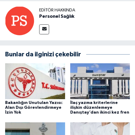
EDITÖR HAKKINDA
Personel Sağlık
Bunlar da ilginizi çekebilir
Bakanlığın Unutulan Yazısı:
İlaç yazma kriterlerine
Alan Dışı Görevlendirmeye
ilişkin düzenlemeye
İzin Yok
Danıştay’dan ikinci kez fren