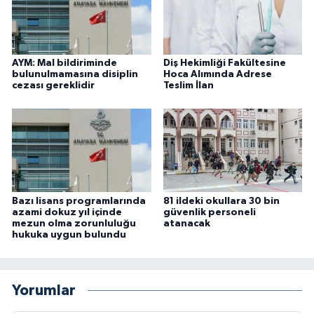
AYM: Mal bildiriminde
Diş Hekimliği Fakültesine
bulunulmamasına disiplin
Hoca Alımında Adrese
cezası gereklidir
Teslim İlan
Bazı lisans programlarında
81 ildeki okullara 30 bin
azami dokuz yıl içinde
güvenlik personeli
mezun olma zorunluluğu
atanacak
hukuka uygun bulundu
Yorumlar