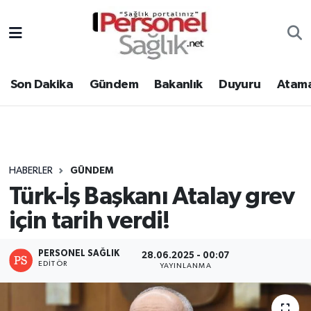
Son Dakika
Nöbetçi Eczaneler
Son Dakika
Gündem
Bakanlık
Duyuru
Atama
Gündem
Hava Durumu
Bakanlık
Trafik Durumu
Duyuru
Süper Lig Puan Durumu ve Fikstür
HABERLER
GÜNDEM
Türk-İş Başkanı Atalay grev
Atamalar
Tüm Manşetler
için tarih verdi!
Mevzuat
Son Dakika Haberleri
PERSONEL SAĞLIK
28.06.2025 - 00:07
Sendika
Haber Arşivi
EDITÖR
YAYINLANMA
Kpss - Sınav