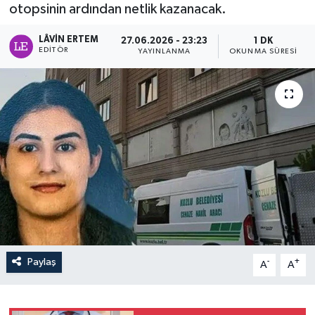
otopsinin ardından netlik kazanacak.
LÂVIN ERTEM
27.06.2026 - 23:23
1 DK
EDITÖR
YAYINLANMA
OKUNMA SÜRESI
Paylaş
-
+
A
A