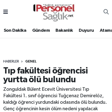
Son Dakika
Nöbetçi Eczaneler
Son Dakika
Gündem
Bakanlık
Duyuru
Atama
Gündem
Hava Durumu
Bakanlık
Trafik Durumu
Duyuru
Süper Lig Puan Durumu ve Fikstür
HABERLER
GENEL
Tıp fakültesi öğrencisi
Atamalar
Tüm Manşetler
yurtta ölü bulundu
Mevzuat
Son Dakika Haberleri
Zonguldak Bülent Ecevit Üniversitesi Tıp
Fakültesi 1. sınıf öğrencisi Tuğçenaz Demirelöz,
Sendika
Haber Arşivi
kaldığı öğrenci yurdundaki odasında ölü bulundu.
Kpss - Sınav
Genç öğrencinin kesin ölüm nedeni yapılacak