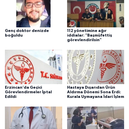
Genç doktor denizde
112 yönetimine ağır
boğuldu
iddialar: "Başmüfettiş
görevlendirilsin"
Erzincan’da Geçici
Hastaya Dışarıdan Ürün
Görevlendirmeler İptal
Aldırma Dönemi Sona Erdi:
Edildi
Kurala Uymayana İdari İşlem