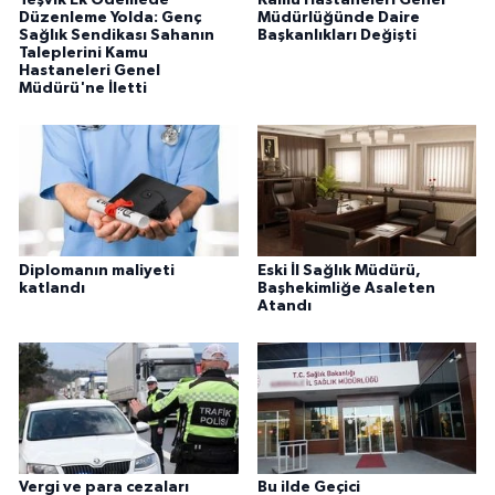
Düzenleme Yolda: Genç
Müdürlüğünde Daire
Sağlık Sendikası Sahanın
Başkanlıkları Değişti
Taleplerini Kamu
Hastaneleri Genel
Müdürü'ne İletti
Diplomanın maliyeti
Eski İl Sağlık Müdürü,
katlandı
Başhekimliğe Asaleten
Atandı
Vergi ve para cezaları
Bu ilde Geçici