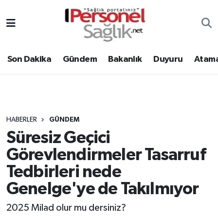
Son Dakika
Nöbetçi Eczaneler
Son Dakika
Gündem
Bakanlık
Duyuru
Atama
Gündem
Hava Durumu
Bakanlık
Trafik Durumu
Duyuru
Süper Lig Puan Durumu ve Fikstür
HABERLER
GÜNDEM
Süresiz Geçici
Atamalar
Tüm Manşetler
Görevlendirmeler Tasarruf
Mevzuat
Son Dakika Haberleri
Tedbirleri nede
Genelge'ye de Takılmıyor
Sendika
Haber Arşivi
2025 Milad olur mu dersiniz?
Kpss - Sınav