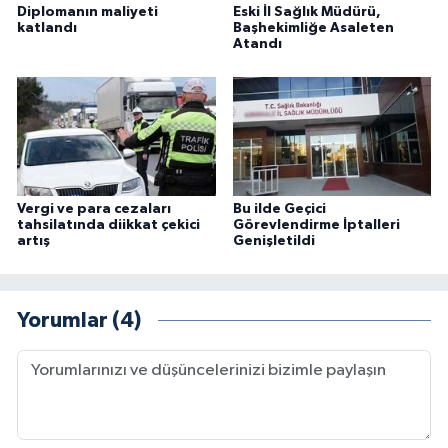
Diplomanın maliyeti
Eski İl Sağlık Müdürü,
katlandı
Başhekimliğe Asaleten
Atandı
Vergi ve para cezaları
Bu ilde Geçici
tahsilatında diikkat çekici
Görevlendirme İptalleri
artış
Genişletildi
Yorumlar (4)