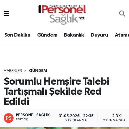
Son Dakika
Nöbetçi Eczaneler
Son Dakika
Gündem
Bakanlık
Duyuru
Atama
Gündem
Hava Durumu
Bakanlık
Trafik Durumu
Duyuru
Süper Lig Puan Durumu ve Fikstür
HABERLER
GÜNDEM
Sorumlu Hemşire Talebi
Atamalar
Tüm Manşetler
Tartışmalı Şekilde Red
Mevzuat
Son Dakika Haberleri
Edildi
Sendika
Haber Arşivi
PERSONEL SAĞLIK
31.05.2026 - 22:35
2 DK
EDITÖR
YAYINLANMA
OKUNMA SÜRES
Kpss - Sınav