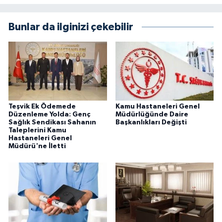
Bunlar da ilginizi çekebilir
Teşvik Ek Ödemede
Kamu Hastaneleri Genel
Düzenleme Yolda: Genç
Müdürlüğünde Daire
Sağlık Sendikası Sahanın
Başkanlıkları Değişti
Taleplerini Kamu
Hastaneleri Genel
Müdürü'ne İletti