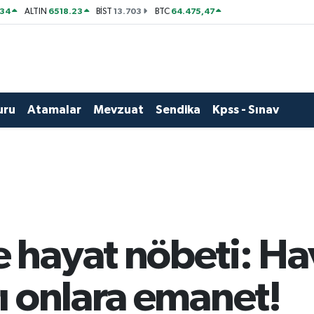
534
6518.23
13.703
64.475,47
ALTIN
BİST
BTC
uru
Atamalar
Mevzuat
Sendika
Kpss - Sınav
hayat nöbeti: Ha
ı onlara emanet!