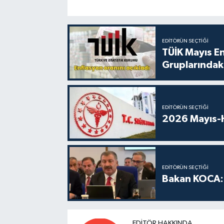
EDITÖRÜN SEÇTIĞI
TÜİK Mayıs E
Gruplarındaki
EDITÖRÜN SEÇTIĞI
2026 Mayıs-H
EDITÖRÜN SEÇTIĞI
Bakan KOCA: 
EDITÖR HAKKINDA