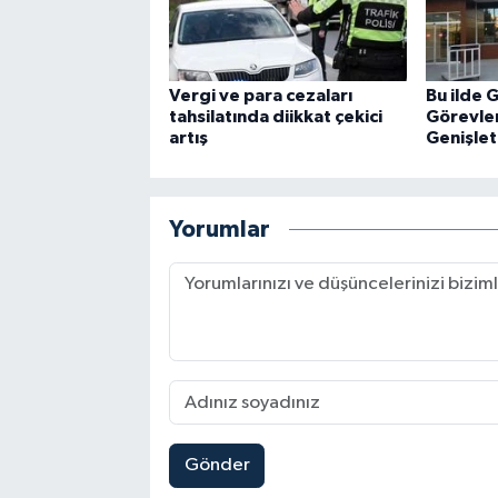
Vergi ve para cezaları
Bu ilde G
tahsilatında diikkat çekici
Görevlen
artış
Genişlet
Yorumlar
Gönder