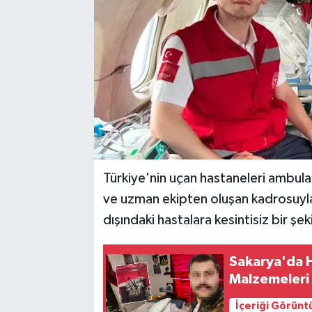
Türkiye'nin uçan hastaneleri ambula
ve uzman ekipten oluşan kadrosuyla 
dışındaki hastalara kesintisiz bir şe
Sakarya'da H
Malzemeleri 
İçeriği Görünt