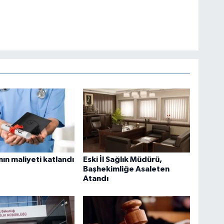
ın maliyeti katlandı
Eski İl Sağlık Müdürü,
Başhekimliğe Asaleten
Atandı