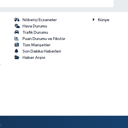
Nöbetçi Eczaneler
Künye
Hava Durumu
Trafik Durumu
Puan Durumu ve Fikstür
Tüm Manşetler
Son Dakika Haberleri
Haber Arşivi
r
.