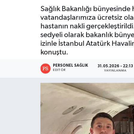
Sağlık Bakanlığı bünyesinde h
vatandaşlarımıza ücretsiz ola
hastanın nakli gerçekleştiril
sedyeli olarak bakanlık büny
izinle İstanbul Atatürk Haval
konuştu.
PERSONEL SAĞLIK
31.05.2026 - 22:13
EDITÖR
YAYINLANMA