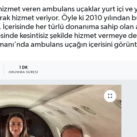
izmet veren ambulans uçaklar yurt içi ve y
rak hizmet veriyor. Öyle ki 2010 yılından b
di. İçerisinde her türlü donanıma sahip ola
esinde kesintisiz şekilde hizmet vermeye d
imanı’nda ambulans uçağın içerisini görünt
1 DK
OKUNMA SÜRESI