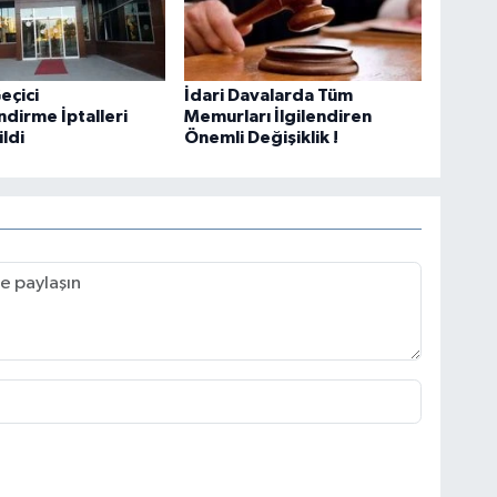
eçici
İdari Davalarda Tüm
dirme İptalleri
Memurları İlgilendiren
ildi
Önemli Değişiklik !