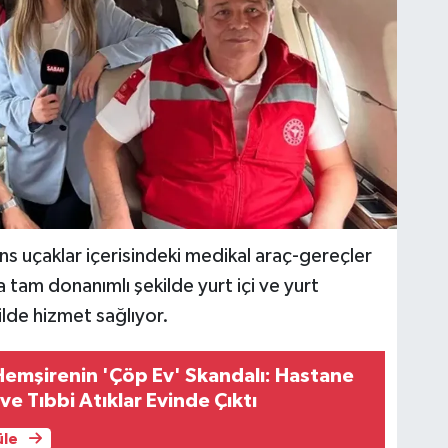
ns uçaklar içerisindeki medikal araç-gereçler
tam donanımlı şekilde yurt içi ve yurt
kilde hizmet sağlıyor.
emşirenin 'Çöp Ev' Skandalı: Hastane
ve Tıbbi Atıklar Evinde Çıktı
üle