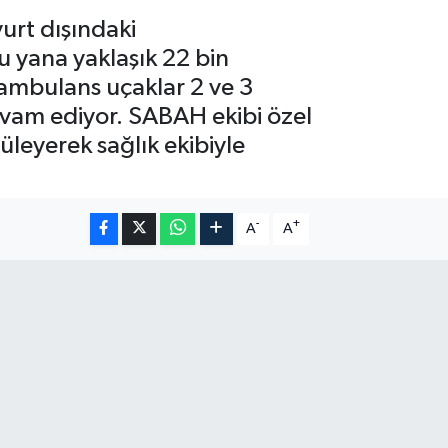
urt dışındaki
u yana yaklaşık 22 bin
n ambulans uçaklar 2 ve 3
evam ediyor. SABAH ekibi özel
üleyerek sağlık ekibiyle
-
+
A
A