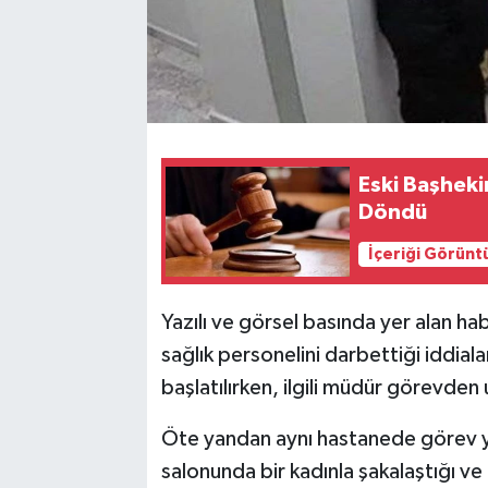
Eski Başhek
Döndü
İçeriği Görünt
Yazılı ve görsel basında yer alan ha
sağlık personelini darbettiği iddial
başlatılırken, ilgili müdür görevden u
Öte yandan aynı hastanede görev ya
salonunda bir kadınla şakalaştığı ve