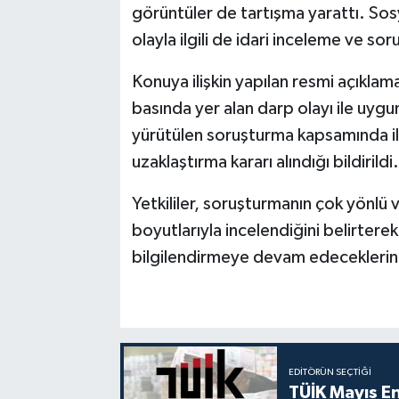
görüntüler de tartışma yarattı. So
olayla ilgili de idari inceleme ve sor
Konuya ilişkin yapılan resmi açıkla
basında yer alan darp olayı ile uygu
yürütülen soruşturma kapsamında il
uzaklaştırma kararı alındığı bildirildi.
Yetkililer, soruşturmanın çok yönlü v
boyutlarıyla incelendiğini belirter
bilgilendirmeye devam edeceklerini 
EDITÖRÜN SEÇTIĞI
TÜİK Mayıs E