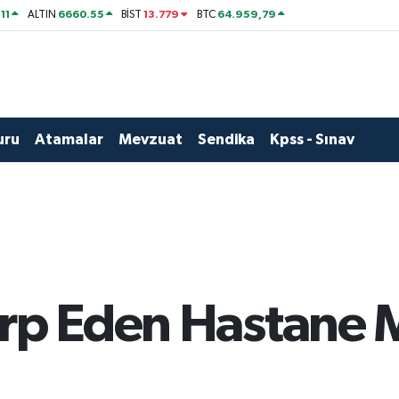
11
6660.55
13.779
64.959,79
ALTIN
BİST
BTC
uru
Atamalar
Mevzuat
Sendika
Kpss - Sınav
arp Eden Hastane