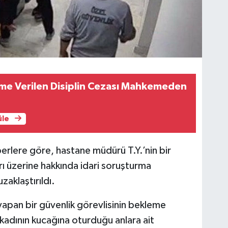
ime Verilen Disiplin Cezası Mahkemeden
üle
berlere göre, hastane müdürü T.Y.’nin bir
arı üzerine hakkında idari soruşturma
zaklaştırıldı.
pan bir güvenlik görevlisinin bekleme
 kadının kucağına oturduğu anlara ait