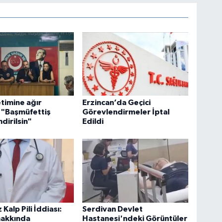
timine ağır
Erzincan’da Geçici
: "Başmüfettiş
Görevlendirmeler İptal
dirilsin"
Edildi
Kalp Pili İddiası:
Serdivan Devlet
hakkında
Hastanesi'ndeki Görüntüler