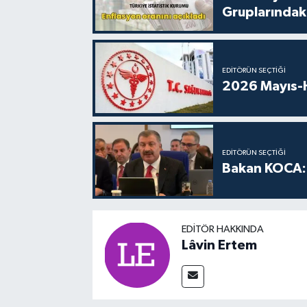
Gruplarındaki
EDITÖRÜN SEÇTIĞI
2026 Mayıs-H
EDITÖRÜN SEÇTIĞI
Bakan KOCA: 
EDITÖR HAKKINDA
Lâvin Ertem