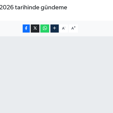
ran 2026 tarihinde gündeme
-
+
A
A