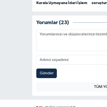
Kurala Uymayana İdari İşlem
soruştur
Yorumlar (23)
Gönder
TÜM Y