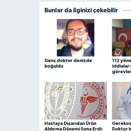
Bunlar da ilginizi çekebilir
Genç doktor denizde
112 yöne
boğuldu
iddialar
görevlen
Hastaya Dışarıdan Ürün
Gereksiz 
Aldırma Dönemi Sona Erdi:
Doktor 