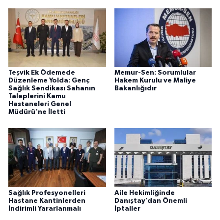
Teşvik Ek Ödemede
Memur-Sen: Sorumlular
Düzenleme Yolda: Genç
Hakem Kurulu ve Maliye
Sağlık Sendikası Sahanın
Bakanlığıdır
Taleplerini Kamu
Hastaneleri Genel
Müdürü'ne İletti
Sağlık Profesyonelleri
Aile Hekimliğinde
Hastane Kantinlerden
Danıştay’dan Önemli
İndirimli Yararlanmalı
İptaller