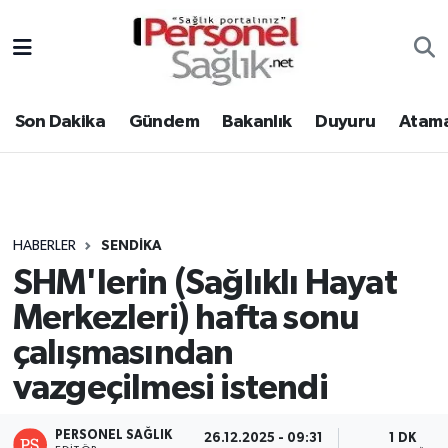
Son Dakika
Nöbetçi Eczaneler
Son Dakika
Gündem
Bakanlık
Duyuru
Atama
Gündem
Hava Durumu
Bakanlık
Trafik Durumu
Duyuru
Süper Lig Puan Durumu ve Fikstür
HABERLER
SENDIKA
SHM'lerin (Sağlıklı Hayat
Atamalar
Tüm Manşetler
Merkezleri) hafta sonu
Mevzuat
Son Dakika Haberleri
çalışmasından
vazgeçilmesi istendi
Sendika
Haber Arşivi
Kpss - Sınav
PERSONEL SAĞLIK
26.12.2025 - 09:31
1 DK