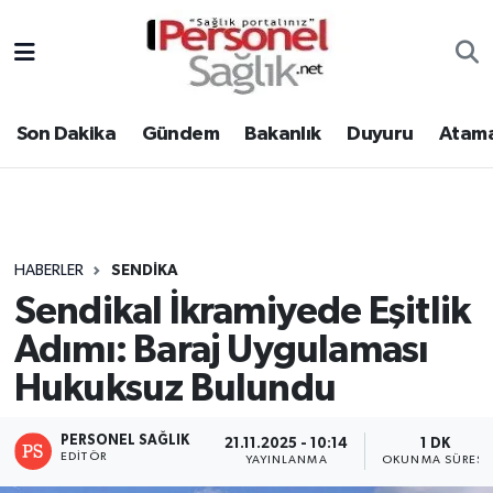
Son Dakika
Nöbetçi Eczaneler
Son Dakika
Gündem
Bakanlık
Duyuru
Atama
Gündem
Hava Durumu
Bakanlık
Trafik Durumu
Duyuru
Süper Lig Puan Durumu ve Fikstür
HABERLER
SENDIKA
Sendikal İkramiyede Eşitlik
Atamalar
Tüm Manşetler
Adımı: Baraj Uygulaması
Mevzuat
Son Dakika Haberleri
Hukuksuz Bulundu
Sendika
Haber Arşivi
PERSONEL SAĞLIK
21.11.2025 - 10:14
1 DK
EDITÖR
YAYINLANMA
OKUNMA SÜRESI
Kpss - Sınav