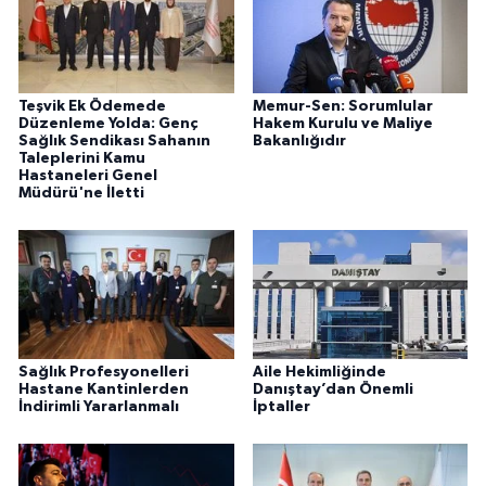
Teşvik Ek Ödemede
Memur-Sen: Sorumlular
Düzenleme Yolda: Genç
Hakem Kurulu ve Maliye
Sağlık Sendikası Sahanın
Bakanlığıdır
Taleplerini Kamu
Hastaneleri Genel
Müdürü'ne İletti
Sağlık Profesyonelleri
Aile Hekimliğinde
Hastane Kantinlerden
Danıştay’dan Önemli
İndirimli Yararlanmalı
İptaller