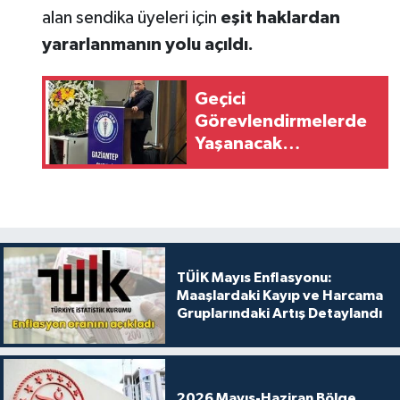
alan sendika üyeleri için
eşit haklardan
yararlanmanın yolu açıldı.
Geçici
Görevlendirmelerde
Yaşanacak
Mağduriyetlerin
Önüne Geçilmelidir
TÜİK Mayıs Enflasyonu:
Maaşlardaki Kayıp ve Harcama
Gruplarındaki Artış Detaylandı
2026 Mayıs-Haziran Bölge