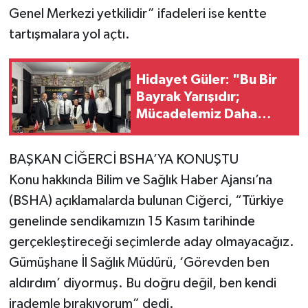
Genel Merkezi yetkilidir” ifadeleri ise kentte
tartışmalara yol açtı.
Hidayet Güler: "Bu Bir
Bayrak Yarışıdır;
Mücadelemiz Daha
Güçlü Devam Edecek"
BAŞKAN CİĞERCİ BSHA’YA KONUŞTU
Konu hakkında Bilim ve Sağlık Haber Ajansı’na
(BSHA) açıklamalarda bulunan Ciğerci, “Türkiye
genelinde sendikamızın 15 Kasım tarihinde
gerçekleştireceği seçimlerde aday olmayacağız.
Gümüşhane İl Sağlık Müdürü, ‘Görevden ben
aldırdım’ diyormuş. Bu doğru değil, ben kendi
irademle bırakıyorum” dedi.