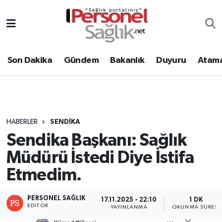
Son Dakika
Nöbetçi Eczaneler
Son Dakika
Gündem
Bakanlık
Duyuru
Atama
Gündem
Hava Durumu
Bakanlık
Trafik Durumu
Duyuru
Süper Lig Puan Durumu ve Fikstür
HABERLER
SENDIKA
Sendika Başkanı: Sağlık
Atamalar
Tüm Manşetler
Müdürü İstedi Diye İstifa
Mevzuat
Son Dakika Haberleri
Etmedim.
Sendika
Haber Arşivi
PERSONEL SAĞLIK
17.11.2025 - 22:10
1 DK
EDITÖR
YAYINLANMA
OKUNMA SÜRESI
Kpss - Sınav