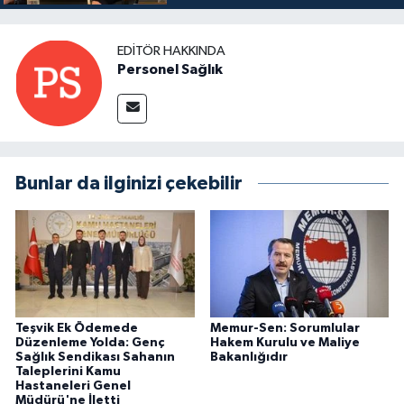
EDITÖR HAKKINDA
Personel Sağlık
Bunlar da ilginizi çekebilir
Teşvik Ek Ödemede
Memur-Sen: Sorumlular
Düzenleme Yolda: Genç
Hakem Kurulu ve Maliye
Sağlık Sendikası Sahanın
Bakanlığıdır
Taleplerini Kamu
Hastaneleri Genel
Müdürü'ne İletti