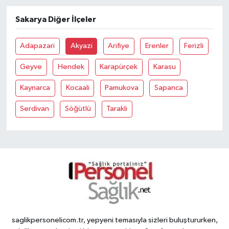
Sakarya Diğer İlçeler
Adapazari
Akyazi
Arifiye
Erenler
Ferizli
Geyve
Hendek
Karapürçek
Karasu
Kaynarca
Kocaali
Pamukova
Sapanca
Serdivan
Söğütlü
Tarakli
saglikpersonelicom.tr, yepyeni temasıyla sizleri buluştururken,