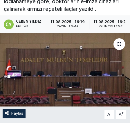
iddianameye göre, doktorların e-imza cihazları
çalınarak kırmızı reçeteli ilaçlar yazıldı.
CEREN YILDIZ
11.08.2025 - 16:19
11.08.2025 - 16:26
EDITÖR
YAYINLANMA
GÜNCELLEME
Paylaş
-
+
A
A