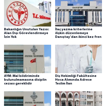
Bakanlığın Unutulan Yazısı:
İlaç yazma kriterlerine
Alan Dışı Görevlendirmeye
ilişkin düzenlemeye
İzin Yok
Danıştay’dan ikinci kez fren
AYM: Mal bildiriminde
Diş Hekimliği Fakültesine
bulunulmamasına disiplin
Hoca Alımında Adrese
cezası gereklidir
Teslim İlan