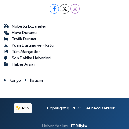
Nöbetçi Eczaneler
Hava Durumu
Trafik Durumu
Puan Durumu ve Fikstür
Tüm Manşetler
Son Dakika Haberleri
Haber Arşivi
Künye
İletişim
RSS
Copyright © 2023. Her hakkı saklıdır.
Haber Yazılımı:
TE Bilişim