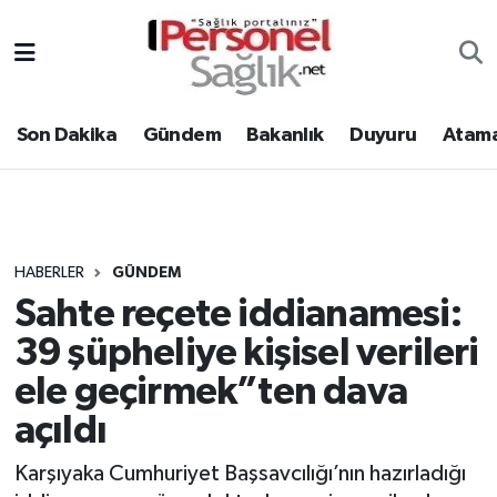
Son Dakika
Nöbetçi Eczaneler
Son Dakika
Gündem
Bakanlık
Duyuru
Atama
Gündem
Hava Durumu
Bakanlık
Trafik Durumu
Duyuru
Süper Lig Puan Durumu ve Fikstür
HABERLER
GÜNDEM
Sahte reçete iddianamesi:
Atamalar
Tüm Manşetler
39 şüpheliye kişisel verileri
Mevzuat
Son Dakika Haberleri
ele geçirmek”ten dava
açıldı
Sendika
Haber Arşivi
Karşıyaka Cumhuriyet Başsavcılığı’nın hazırladığı
Kpss - Sınav