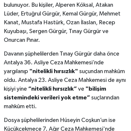
bulunuyor. Bu kişiler, Alperen Köksal, Atakan
Lüder, Ertuğrul Gürgür, Kemal Gürgür, Mehmet
Kanat, Mustafa Hastürk, Ozan İlaslan, Recep
Kuyubaşı, Sergen Gürgür, Tınay Gürgür ve
Onurcan Pınar.
Davanın şüphelilerden Tınay Gürgür daha önce
Antalya 36. Asliye Ceza Mahkemesi’nde
yargılanıp
"nitelikli hırsızlık"
suçundan mahkûm
oldu. Antalya 23. Asliye Ceza Mahkemesi de aynı
kişiyi yine
“nitelikli hırsızlık”
ve
"bilişim
sistemindeki verileri yok etme”
suçlarından
mahkûm etti.
Dosya şüphelilerinden Hüseyin Coşkun’un ise
Küçükçekmece 7. Ağır Ceza Mahkemesi'nde