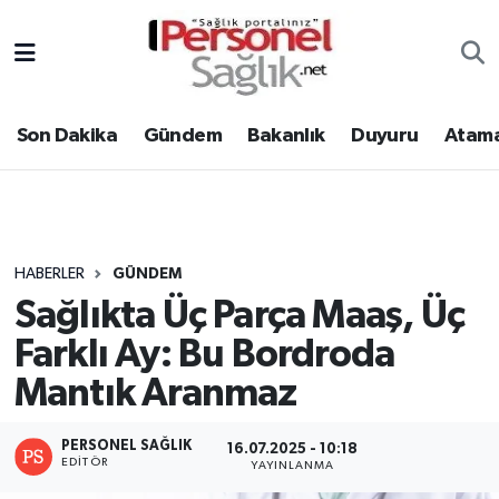
Son Dakika
Nöbetçi Eczaneler
Son Dakika
Gündem
Bakanlık
Duyuru
Atama
Gündem
Hava Durumu
Bakanlık
Trafik Durumu
Duyuru
Süper Lig Puan Durumu ve Fikstür
HABERLER
GÜNDEM
Sağlıkta Üç Parça Maaş, Üç
Atamalar
Tüm Manşetler
Farklı Ay: Bu Bordroda
Mevzuat
Son Dakika Haberleri
Mantık Aranmaz
Sendika
Haber Arşivi
PERSONEL SAĞLIK
16.07.2025 - 10:18
EDITÖR
YAYINLANMA
Kpss - Sınav