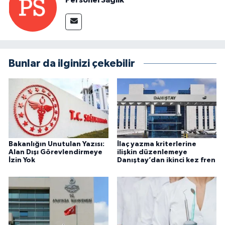
Personel Sağlık
Bunlar da ilginizi çekebilir
Bakanlığın Unutulan Yazısı:
İlaç yazma kriterlerine
Alan Dışı Görevlendirmeye
ilişkin düzenlemeye
İzin Yok
Danıştay’dan ikinci kez fren