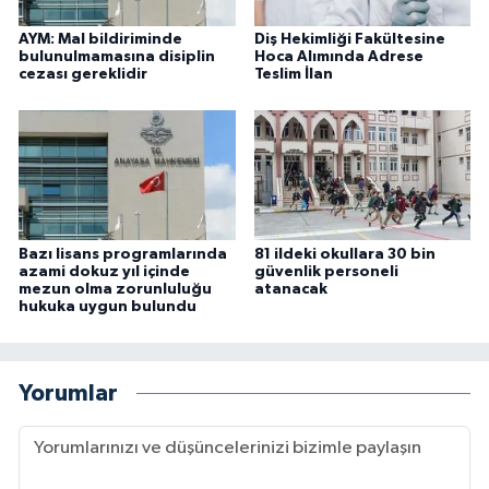
AYM: Mal bildiriminde
Diş Hekimliği Fakültesine
bulunulmamasına disiplin
Hoca Alımında Adrese
cezası gereklidir
Teslim İlan
Bazı lisans programlarında
81 ildeki okullara 30 bin
azami dokuz yıl içinde
güvenlik personeli
mezun olma zorunluluğu
atanacak
hukuka uygun bulundu
Yorumlar