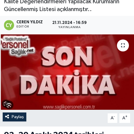
Kalite Değerlendirmeleri Yapılacak Kurumların
Güncellenmiş Listesi açıklanmıştır..
CEREN YILDIZ
21.11.2024 - 16:59
EDITÖR
YAYINLANMA
Paylaş
-
+
A
A