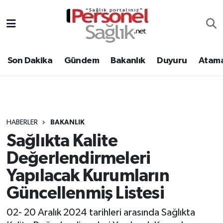
Son Dakika
Nöbetçi Eczaneler
Son Dakika
Gündem
Bakanlık
Duyuru
Atama
Gündem
Hava Durumu
Bakanlık
Trafik Durumu
Duyuru
Süper Lig Puan Durumu ve Fikstür
HABERLER
BAKANLIK
Sağlıkta Kalite
Atamalar
Tüm Manşetler
Değerlendirmeleri
Mevzuat
Son Dakika Haberleri
Yapılacak Kurumların
Güncellenmiş Listesi
Sendika
Haber Arşivi
02- 20 Aralık 2024 tarihleri arasında Sağlıkta
Kpss - Sınav