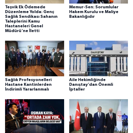
Teşvik Ek Ödemede
Memur-Sen: Sorumlular
Düzenleme Yolda: Genç
Hakem Kurulu ve Maliye
Sağlık Sendikası Sahanın
Bakanlığıdır
Taleplerini Kamu
Hastaneleri Genel
Müdürü'ne İletti
Sağlık Profesyonelleri
Aile Hekimliğinde
Hastane Kantinlerden
Danıştay’dan Önemli
İndirimli Yararlanmalı
İptaller