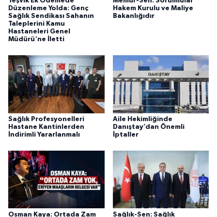
Teşvik Ek Ödemede
Memur-Sen: Sorumlular
Düzenleme Yolda: Genç
Hakem Kurulu ve Maliye
Sağlık Sendikası Sahanın
Bakanlığıdır
Taleplerini Kamu
Hastaneleri Genel
Müdürü'ne İletti
Sağlık Profesyonelleri
Aile Hekimliğinde
Hastane Kantinlerden
Danıştay’dan Önemli
İndirimli Yararlanmalı
İptaller
Osman Kaya: Ortada Zam
Sağlık-Sen: Sağlık