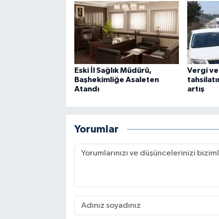
Eski İl Sağlık Müdürü,
Vergi ve
Başhekimliğe Asaleten
tahsilatı
Atandı
artış
Yorumlar