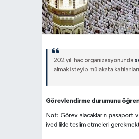
​202 yılı hac organizasyonunda
s
almak isteyip mülakata katılanlar
Görevlendirme durumunu öğrenmek
Not: Görev alacakların pasaport ve i
ivedilikle teslim etmeleri gerekmektedir