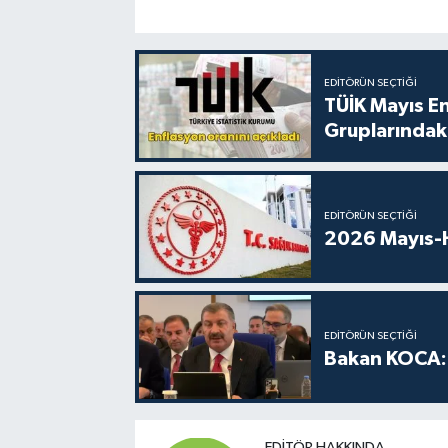
EDITÖRÜN SEÇTIĞI
TÜİK Mayıs E
Gruplarındaki
EDITÖRÜN SEÇTIĞI
2026 Mayıs-H
EDITÖRÜN SEÇTIĞI
Bakan KOCA: 
EDITÖR HAKKINDA