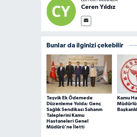
Ceren Yıldız
Bunlar da ilginizi çekebilir
Teşvik Ek Ödemede
Kamu Ha
Düzenleme Yolda: Genç
Müdürlü
Sağlık Sendikası Sahanın
Başkanlı
Taleplerini Kamu
Hastaneleri Genel
Müdürü'ne İletti