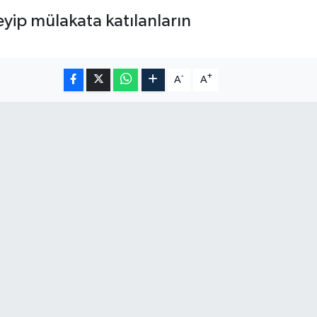
eyip mülakata katılanların
-
+
A
A