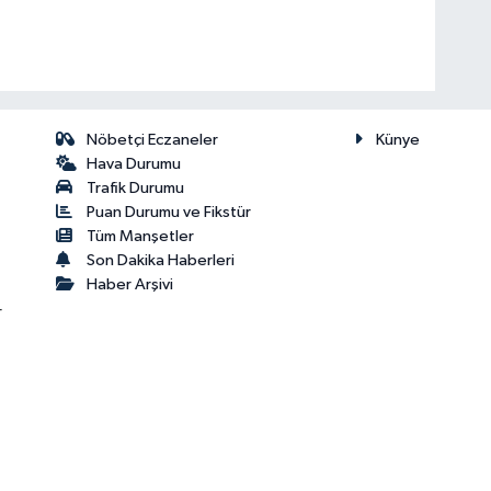
Nöbetçi Eczaneler
Künye
Hava Durumu
Trafik Durumu
Puan Durumu ve Fikstür
Tüm Manşetler
Son Dakika Haberleri
Haber Arşivi
r