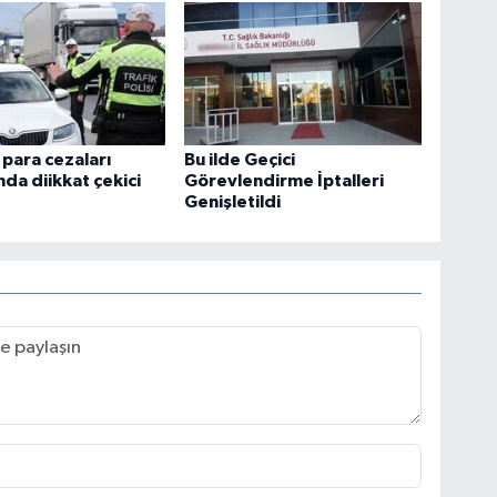
 para cezaları
Bu ilde Geçici
nda diikkat çekici
Görevlendirme İptalleri
Genişletildi