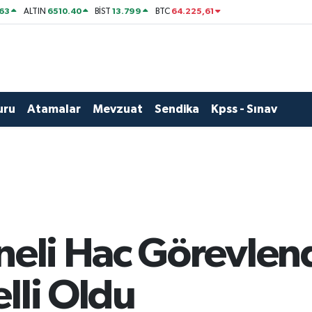
63
6510.40
13.799
64.225,61
ALTIN
BİST
BTC
uru
Atamalar
Mevzuat
Sendika
Kpss - Sınav
oneli Hac Görevle
lli Oldu