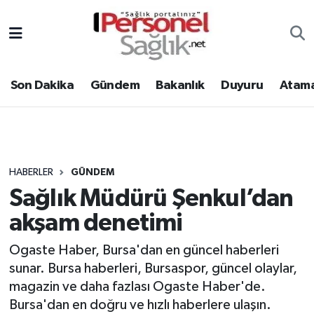
Son Dakika
Nöbetçi Eczaneler
Son Dakika
Gündem
Bakanlık
Duyuru
Atama
Gündem
Hava Durumu
Bakanlık
Trafik Durumu
Duyuru
Süper Lig Puan Durumu ve Fikstür
HABERLER
GÜNDEM
Sağlık Müdürü Şenkul’dan
Atamalar
Tüm Manşetler
akşam denetimi
Mevzuat
Son Dakika Haberleri
Ogaste Haber, Bursa'dan en güncel haberleri
sunar. Bursa haberleri, Bursaspor, güncel olaylar,
Sendika
Haber Arşivi
magazin ve daha fazlası Ogaste Haber'de.
Kpss - Sınav
Bursa'dan en doğru ve hızlı haberlere ulaşın.