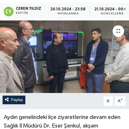
CEREN YILDIZ
20.10.2024 - 23:58
21.10.2024 - 00:0
EDITÖR
YAYINLANMA
GÜNCELLEME
Paylaş
-
+
A
A
Aydın genelindeki ilçe ziyaretlerine devam eden
Sağlık İl Müdürü Dr. Eser Şenkul, akşam