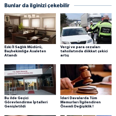
Bunlar da ilginizi çekebilir
Eski İl Sağlık Müdürü,
Vergi ve para cezaları
Başhekimliğe Asaleten
tahsilatında diikkat çekici
Atandı
artış
Bu ilde Geçici
İdari Davalarda Tüm
Görevlendirme İptalleri
Memurları İlgilendiren
Genişletildi
Önemli Değişiklik !