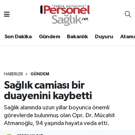
Son Dakika
Nöbetçi Eczaneler
Son Dakika
Gündem
Bakanlık
Duyuru
Atama
Gündem
Hava Durumu
Bakanlık
Trafik Durumu
Duyuru
Süper Lig Puan Durumu ve Fikstür
HABERLER
GÜNDEM
Sağlık camiası bir
Atamalar
Tüm Manşetler
duayenini kaybetti
Mevzuat
Son Dakika Haberleri
Sağlık alanında uzun yıllar boyunca önemli
görevlerde bulunmuş olan Opr. Dr. Mücahit
Sendika
Haber Arşivi
Atmanoğlu, 94 yaşında hayata veda etti.
Kpss - Sınav