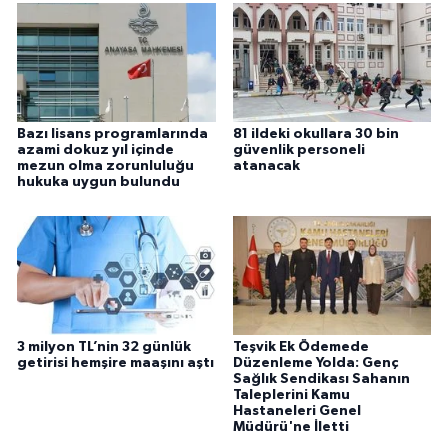
Bazı lisans programlarında
81 ildeki okullara 30 bin
azami dokuz yıl içinde
güvenlik personeli
mezun olma zorunluluğu
atanacak
hukuka uygun bulundu
3 milyon TL’nin 32 günlük
Teşvik Ek Ödemede
getirisi hemşire maaşını aştı
Düzenleme Yolda: Genç
Sağlık Sendikası Sahanın
Taleplerini Kamu
Hastaneleri Genel
Müdürü'ne İletti