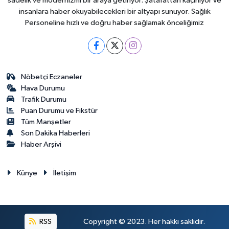
sadelik ve modernizmi bir araya getiriyor. Şatafattan kaçınıyor ve
insanlara haber okuyabilecekleri bir altyapı sunuyor. Sağlık
Personeline hızlı ve doğru haber sağlamak önceliğimiz
Nöbetçi Eczaneler
Hava Durumu
Trafik Durumu
Puan Durumu ve Fikstür
Tüm Manşetler
Son Dakika Haberleri
Haber Arşivi
Künye
İletişim
RSS
Copyright © 2023. Her hakkı saklıdır.