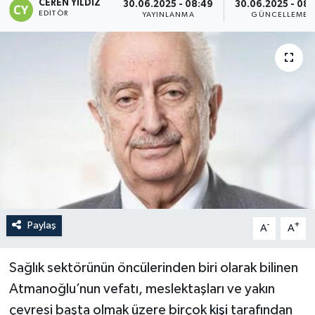
CEREN YILDIZ
30.06.2025 - 08:49
30.06.2025 - 08:
EDITÖR
YAYINLANMA
GÜNCELLEME
Paylaş
-
+
A
A
Sağlık sektörünün öncülerinden biri olarak bilinen
Atmanoğlu’nun vefatı, meslektaşları ve yakın
çevresi başta olmak üzere birçok
kişi
tarafından