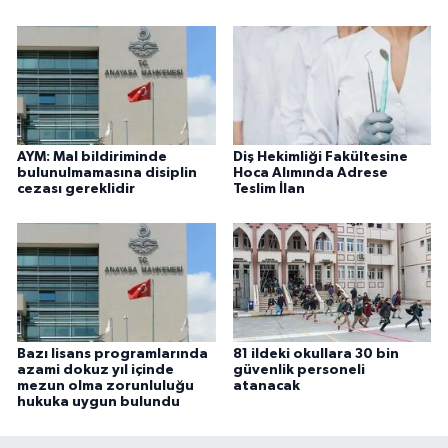
AYM: Mal bildiriminde
Diş Hekimliği Fakültesine
bulunulmamasına disiplin
Hoca Alımında Adrese
cezası gereklidir
Teslim İlan
Bazı lisans programlarında
81 ildeki okullara 30 bin
azami dokuz yıl içinde
güvenlik personeli
mezun olma zorunluluğu
atanacak
hukuka uygun bulundu