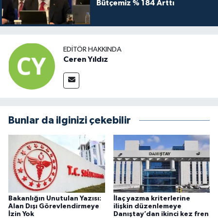
Bütçemiz % 184 Arttı
EDITÖR HAKKINDA
Ceren Yıldız
Bunlar da ilginizi çekebilir
Bakanlığın Unutulan Yazısı:
İlaç yazma kriterlerine
Alan Dışı Görevlendirmeye
ilişkin düzenlemeye
İzin Yok
Danıştay’dan ikinci kez fren