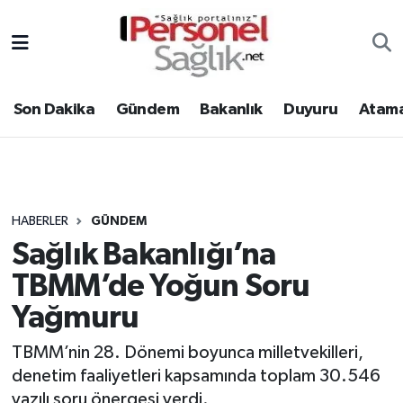
Son Dakika
Nöbetçi Eczaneler
Son Dakika
Gündem
Bakanlık
Duyuru
Atama
Gündem
Hava Durumu
Bakanlık
Trafik Durumu
Duyuru
Süper Lig Puan Durumu ve Fikstür
HABERLER
GÜNDEM
Sağlık Bakanlığı’na
Atamalar
Tüm Manşetler
TBMM’de Yoğun Soru
Mevzuat
Son Dakika Haberleri
Yağmuru
Sendika
Haber Arşivi
TBMM’nin 28. Dönemi boyunca milletvekilleri,
denetim faaliyetleri kapsamında toplam 30.546
Kpss - Sınav
yazılı soru önergesi verdi.