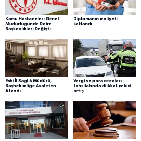
Kamu Hastaneleri Genel
Diplomanın maliyeti
Müdürlüğünde Daire
katlandı
Başkanlıkları Değişti
Eski İl Sağlık Müdürü,
Vergi ve para cezaları
Başhekimliğe Asaleten
tahsilatında diikkat çekici
Atandı
artış