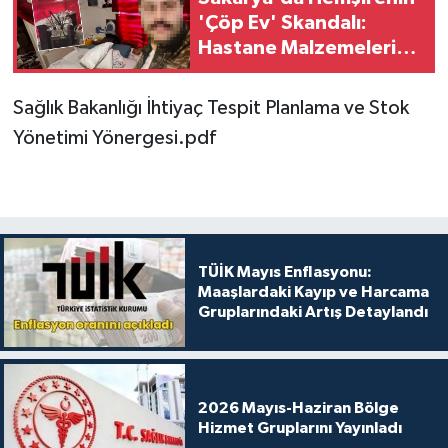
'Çöp Ev' Skandalı:
Hastane Malzemeleri
ve Tıbbi Atıklar Evinde
Çıktı
Sağlık Bakanlığı İhtiyaç Tespit Planlama ve Stok
Yönetimi Yönergesi.pdf
TÜİK Mayıs Enflasyonu:
Maaşlardaki Kayıp ve Harcama
Gruplarındaki Artış Detaylandı
2026 Mayıs-Haziran Bölge
Hizmet Gruplarını Yayınladı