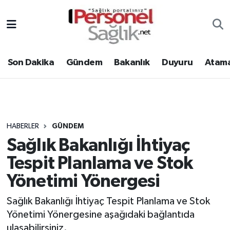
Son Dakika
Nöbetçi Eczaneler
Son Dakika
Gündem
Bakanlık
Duyuru
Atama
Gündem
Hava Durumu
Bakanlık
Trafik Durumu
Duyuru
Süper Lig Puan Durumu ve Fikstür
HABERLER
GÜNDEM
Sağlık Bakanlığı İhtiyaç
Atamalar
Tüm Manşetler
Tespit Planlama ve Stok
Mevzuat
Son Dakika Haberleri
Yönetimi Yönergesi
Sendika
Haber Arşivi
Sağlık Bakanlığı İhtiyaç Tespit Planlama ve Stok
Yönetimi Yönergesine aşağıdaki bağlantıda
Kpss - Sınav
ulaşabilirsiniz.