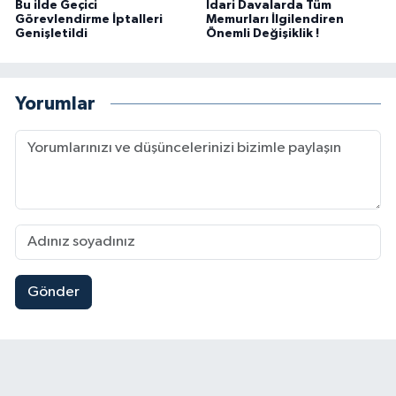
Bu ilde Geçici
İdari Davalarda Tüm
Görevlendirme İptalleri
Memurları İlgilendiren
Genişletildi
Önemli Değişiklik !
Yorumlar
Gönder