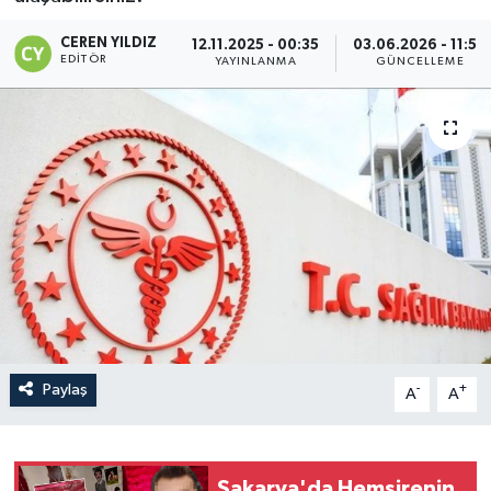
CEREN YILDIZ
12.11.2025 - 00:35
03.06.2026 - 11:50
EDITÖR
YAYINLANMA
GÜNCELLEME
Paylaş
-
+
A
A
Sakarya'da Hemşirenin