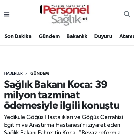
Son Dakika
Nöbetçi Eczaneler
Son Dakika
Gündem
Bakanlık
Duyuru
Atama
Gündem
Hava Durumu
Bakanlık
Trafik Durumu
Duyuru
Süper Lig Puan Durumu ve Fikstür
HABERLER
GÜNDEM
Sağlık Bakanı Koca: 39
Atamalar
Tüm Manşetler
milyon tazminat
Mevzuat
Son Dakika Haberleri
ödemesiyle ilgili konuştu
Sendika
Haber Arşivi
Yedikule Göğüs Hastalıkları ve Göğüs Cerrahisi
Eğitim ve Araştırma Hastanesi’ni ziyaret eden
Kpss - Sınav
Sağlık Bakanı Fahrettin Koca, “Beyaz reformla