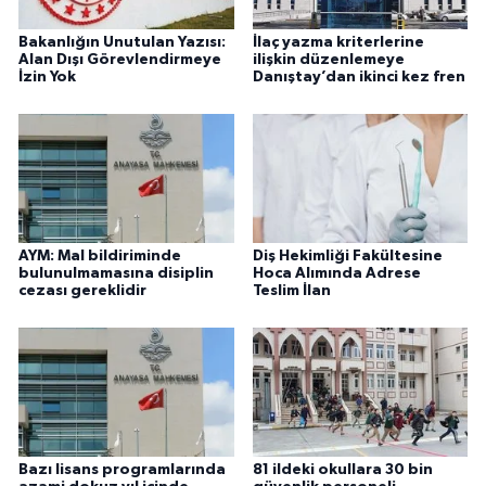
Bakanlığın Unutulan Yazısı:
İlaç yazma kriterlerine
Alan Dışı Görevlendirmeye
ilişkin düzenlemeye
İzin Yok
Danıştay’dan ikinci kez fren
AYM: Mal bildiriminde
Diş Hekimliği Fakültesine
bulunulmamasına disiplin
Hoca Alımında Adrese
cezası gereklidir
Teslim İlan
Bazı lisans programlarında
81 ildeki okullara 30 bin