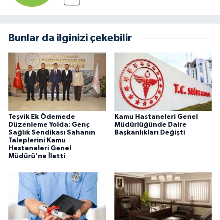
Bunlar da ilginizi çekebilir
Teşvik Ek Ödemede
Kamu Hastaneleri Genel
Düzenleme Yolda: Genç
Müdürlüğünde Daire
Sağlık Sendikası Sahanın
Başkanlıkları Değişti
Taleplerini Kamu
Hastaneleri Genel
Müdürü'ne İletti