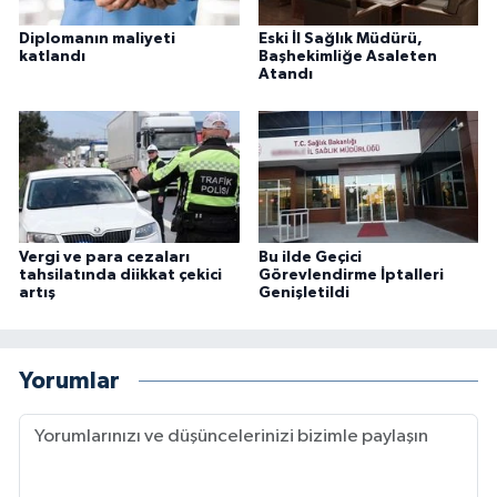
Diplomanın maliyeti
Eski İl Sağlık Müdürü,
katlandı
Başhekimliğe Asaleten
Atandı
Vergi ve para cezaları
Bu ilde Geçici
tahsilatında diikkat çekici
Görevlendirme İptalleri
artış
Genişletildi
Yorumlar