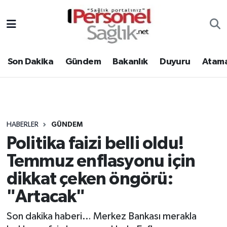
Son Dakika
Nöbetçi Eczaneler
Son Dakika
Gündem
Bakanlık
Duyuru
Atama
Gündem
Hava Durumu
Bakanlık
Trafik Durumu
Duyuru
Süper Lig Puan Durumu ve Fikstür
HABERLER
GÜNDEM
Politika faizi belli oldu!
Atamalar
Tüm Manşetler
Temmuz enflasyonu için
Mevzuat
Son Dakika Haberleri
dikkat çeken öngörü:
"Artacak"
Sendika
Haber Arşivi
Son dakika haberi… Merkez Bankası merakla
Kpss - Sınav