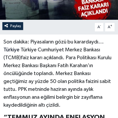
Paylaş
-
+
A
A
Son dakika: Piyasaların gözü bu karardaydı...
Türkiye
Türkiye Cumhuriyet Merkez Bankası
(TCMB)faiz kararı açıklandı. Para Politikası Kurulu
Merkez Bankası Başkanı Fatih Karahan'ın
öncülüğünde toplandı. Merkez Bankası
geçtiğimiz ay yüzde 50 olan politika faizini sabit
tuttu. PPK metninde haziran ayında aylık
enflasyonun ana eğilimi belirgin bir zayıflama
kaydedildiğinin altı çizildi.
“TEMMUZ AYINDA ENFLASYON