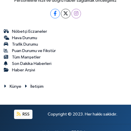
Personeline hızlı ve doğru haber sağlamak önceliğimiz
Nöbetçi Eczaneler
Hava Durumu
Trafik Durumu
Puan Durumu ve Fikstür
Tüm Manşetler
Son Dakika Haberleri
Haber Arşivi
Künye
İletişim
RSS
Copyright © 2023. Her hakkı saklıdır.