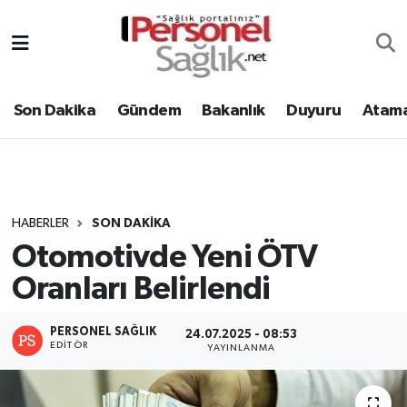
Son Dakika
Nöbetçi Eczaneler
Son Dakika
Gündem
Bakanlık
Duyuru
Atama
Gündem
Hava Durumu
Bakanlık
Trafik Durumu
Duyuru
Süper Lig Puan Durumu ve Fikstür
HABERLER
SON DAKIKA
Otomotivde Yeni ÖTV
Atamalar
Tüm Manşetler
Oranları Belirlendi
Mevzuat
Son Dakika Haberleri
PERSONEL SAĞLIK
24.07.2025 - 08:53
Sendika
Haber Arşivi
EDITÖR
YAYINLANMA
Kpss - Sınav