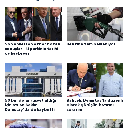
Son anketten ezber bozan
Benzine zam bekleniyor
sonuçlar! İki partinin tarihi
oy kaybı var
50 bin dolar rüşvet aldığı
Bahçeli: Demirtaş'la düzenli
için atılan hakim
olarak görüşür, hatırını
Danıştay'da da kaybetti
sorarım