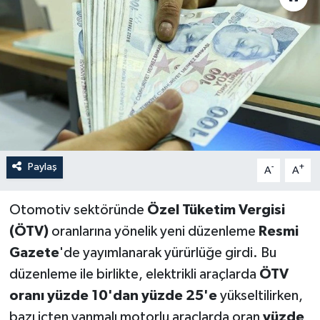
Paylaş
-
+
A
A
Otomotiv sektöründe
Özel Tüketim Vergisi
(ÖTV)
oranlarına yönelik yeni düzenleme
Resmi
Gazete
'de yayımlanarak yürürlüğe girdi. Bu
düzenleme ile birlikte, elektrikli araçlarda
ÖTV
oranı yüzde 10'dan yüzde 25'e
yükseltilirken,
bazı içten yanmalı motorlu araçlarda oran
yüzde