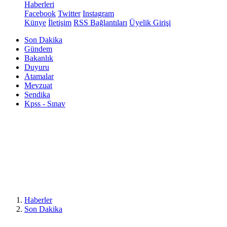
Haberleri
Facebook
Twitter
Instagram
Künye
İletişim
RSS Bağlantıları
Üyelik Girişi
Son Dakika
Gündem
Bakanlık
Duyuru
Atamalar
Mevzuat
Sendika
Kpss - Sınav
Haberler
Son Dakika