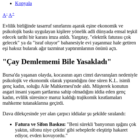
Kopyala
-
+
A
A
Evlilik birliğinde tasarruf sınırlarını aşarak eşine ekonomik ve
psikolojik baskı uygulayan kişilere yönelik adli dünyada emsal teşkil
edecek tarihi bir karara imza atıldı. Yargıtay, "elektrik faturası çok
gelecek" ya da "israf oluyor" bahanesiyle evi yaşanmaz hale getiren
eşi haksız bularak ağır tazminat yaptırımlarının önünü açtı.
"Çay Demlememi Bile Yasakladı"
Bursa'da yaşanan olayda, kocasının aşırı cimri davranışları nedeniyle
psikolojik ve ekonomik olarak yıprandığını öne süren K.L. isimli
genç kadın, soluğu Aile Mahkemesi'nde aldı. Müşterek konutun
asgari insani yaşam şartlarına sahip olmadığını iddia eden genç
kadın, evlilik süresince maruz kaldığı trajikomik kısıtlamaları
mahkeme tutanaklarına geçirdi.
Dava dilekçesinde yer alan çarpıcı iddialar şu şekilde sıralandı:
Fatura ve Sifon Baskısı:
"Beni sürekli 'banyonun ışığını çok
yaktın, sifonu niye çektin' gibi sebeplerle eleştirip hakaret
ediyor, evden kovuyordu."