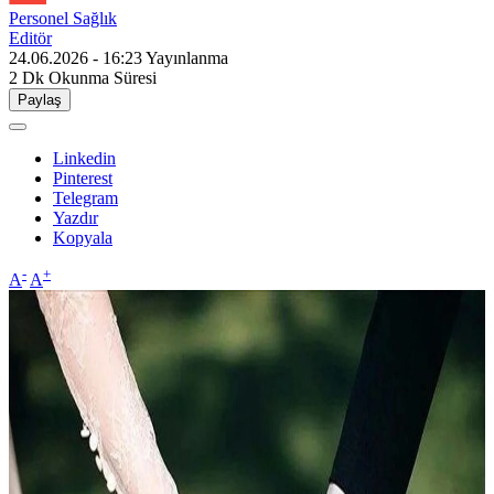
Personel Sağlık
Editör
24.06.2026 - 16:23
Yayınlanma
2 Dk
Okunma Süresi
Paylaş
Linkedin
Pinterest
Telegram
Yazdır
Kopyala
-
+
A
A