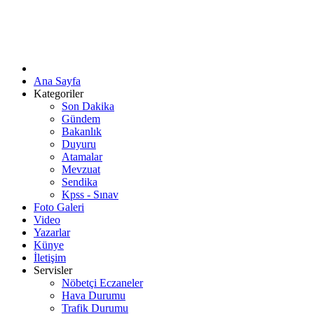
Ana Sayfa
Kategoriler
Son Dakika
Gündem
Bakanlık
Duyuru
Atamalar
Mevzuat
Sendika
Kpss - Sınav
Foto Galeri
Video
Yazarlar
Künye
İletişim
Servisler
Nöbetçi Eczaneler
Hava Durumu
Trafik Durumu