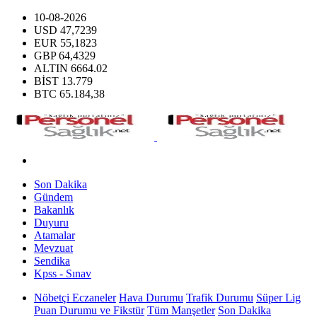
10-08-2026
USD
47,7239
EUR
55,1823
GBP
64,4329
ALTIN
6664.02
BİST
13.779
BTC
65.184,38
Son Dakika
Gündem
Bakanlık
Duyuru
Atamalar
Mevzuat
Sendika
Kpss - Sınav
Nöbetçi Eczaneler
Hava Durumu
Trafik Durumu
Süper Lig
Puan Durumu ve Fikstür
Tüm Manşetler
Son Dakika