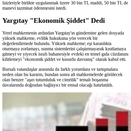
faizleriyle birlikte uygulanmak üzere 30 bin TL maddi, 50 bin TL de
manevi tazminat ödenmesini istedi.
Yargıtay "Ekonomik Şiddet" Dedi
Yerel mahkemenin ardından Yargıtay'ın gündemine gelen dosyada
yüksek mahkeme, evlilik hukukuna yön verecek bir
değerlendirmede bulundu. Yüksek mahkeme; eşi karanlıkta
oturmaya zorlamayı, ısınma sistemlerini çalıştırmayarak kısıtlamaya
gitmeyi ve yiyecek israfı bahanesiyle evdeki en temel gıda cüzdanını
kilitlemeyi "ekonomik şiddet ve kusurlu davranış" olarak kabul etti.
Bursalı vatandaşlar arasında da farklı yorumlara ve tartışmalara
neden olan bu kararın, bundan sonra alt mahkemelerde görülecek
olan benzer "aşırı tutumluluk ve cimrilik" temalı boşanma
davalarında doğrudan bağlayıcı bir emsal olacağı hatırlatıldı.