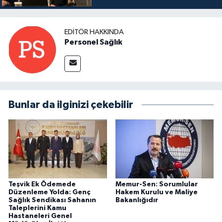
EDITÖR HAKKINDA
Personel Sağlık
Bunlar da ilginizi çekebilir
Teşvik Ek Ödemede
Memur-Sen: Sorumlular
Düzenleme Yolda: Genç
Hakem Kurulu ve Maliye
Sağlık Sendikası Sahanın
Bakanlığıdır
Taleplerini Kamu
Hastaneleri Genel