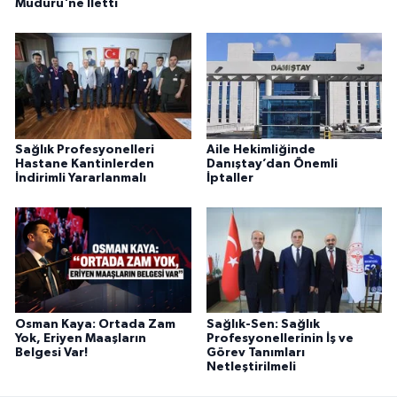
Müdürü'ne İletti
Sağlık Profesyonelleri
Aile Hekimliğinde
Hastane Kantinlerden
Danıştay’dan Önemli
İndirimli Yararlanmalı
İptaller
Osman Kaya: Ortada Zam
Sağlık-Sen: Sağlık
Yok, Eriyen Maaşların
Profesyonellerinin İş ve
Belgesi Var!
Görev Tanımları
Netleştirilmeli