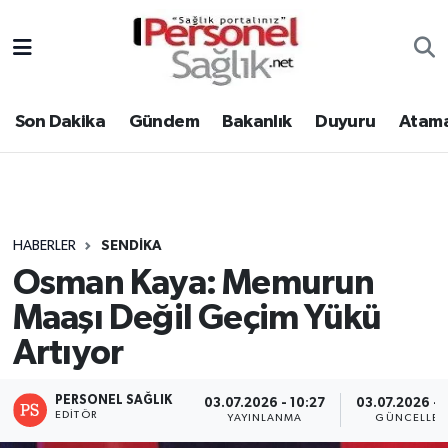
Son Dakika
Nöbetçi Eczaneler
Son Dakika
Gündem
Bakanlık
Duyuru
Atama
Gündem
Hava Durumu
Bakanlık
Trafik Durumu
Duyuru
Süper Lig Puan Durumu ve Fikstür
HABERLER
SENDIKA
Osman Kaya: Memurun
Atamalar
Tüm Manşetler
Maaşı Değil Geçim Yükü
Mevzuat
Son Dakika Haberleri
Artıyor
Sendika
Haber Arşivi
PERSONEL SAĞLIK
03.07.2026 - 10:27
03.07.2026 - 
EDITÖR
YAYINLANMA
GÜNCELLEM
Kpss - Sınav