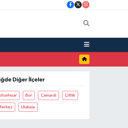
iğde Diğer İlçeler
ltunhisar
Bor
Çamardi
Çiftlik
Merkez
Ulukişla