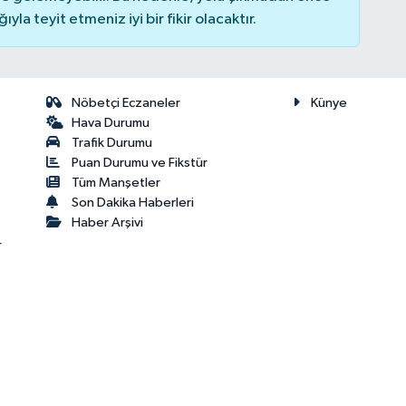
la teyit etmeniz iyi bir fikir olacaktır.
Nöbetçi Eczaneler
Künye
Hava Durumu
Trafik Durumu
Puan Durumu ve Fikstür
Tüm Manşetler
Son Dakika Haberleri
Haber Arşivi
r