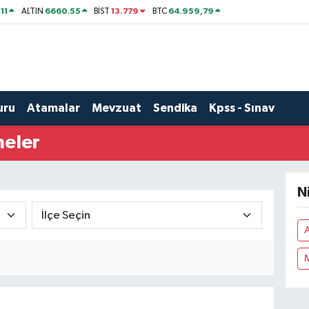
11
6660.55
13.779
64.959,79
ALTIN
BİST
BTC
uru
Atamalar
Mevzuat
Sendika
Kpss - Sınav
neler
N
A