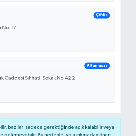
Çiftlik
ı No: 17
Altunhisar
nık Caddesi Sıhhatli Sokak No:42 2
r, bazıları sadece gerektiğinde açık kalabilir veya
 gelemeyebilir. Bu nedenle, yola çıkmadan önce