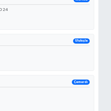
0 24
Ulukışla
Çamardı