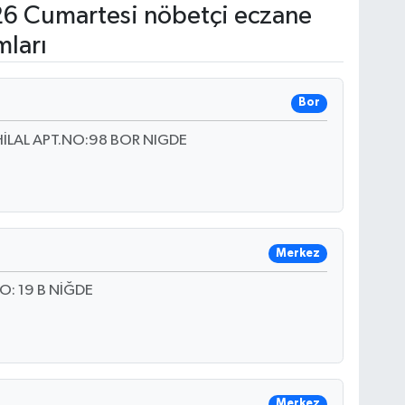
6 Cumartesi nöbetçi eczane
mları
Bor
İLAL APT.NO:98 BOR NIGDE
Merkez
: 19 B NİĞDE
Merkez