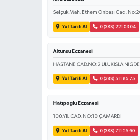
Selçuk Mah. Ethem Onbaşı Cad. No:2
Yol Tarifi Al
0 (388) 221 03 04
Altunsu Eczanesi
HASTANE CAD.NO:2 ULUKISLA NIGDE
Yol Tarifi Al
0 (388) 511 85 75
Hatıpoglu Eczanesi
100.YIL CAD. NO:19 ÇAMARDI
Yol Tarifi Al
0 (388) 711 25 60