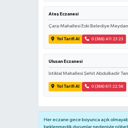
Ateş Eczanesi
Çarşı Mahallesi Eski Belediye Meydan
Yol Tarifi Al
0 (388) 411 23 23
Ulusan Eczanesi
İstiklal Mahallesi Şehit Abdulkadir Ta
Yol Tarifi Al
0 (388) 611 22 56
Her eczane gece boyunca açık olmayabili
beklenmedik durumlar nedeniyle nöbete