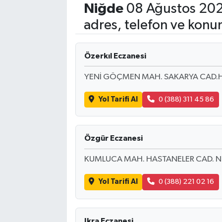
Niğde
08 Ağustos 202
adres, telefon ve konu
Özerkıl Eczanesi
YENİ GÖÇMEN MAH. SAKARYA CAD.H
Yol Tarifi Al
0 (388) 311 45 86
Özgür Eczanesi
KUMLUCA MAH. HASTANELER CAD. NO
Yol Tarifi Al
0 (388) 221 02 16
Ikra Eczanesi