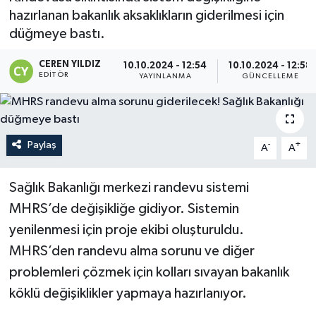
hazırlanan bakanlık aksaklıkların giderilmesi için
düğmeye bastı.
CEREN YILDIZ
10.10.2024 - 12:54
10.10.2024 - 12:58
EDITÖR
YAYINLANMA
GÜNCELLEME
Paylaş
-
+
A
A
Sağlık Bakanlığı merkezi randevu sistemi
MHRS’de değişikliğe gidiyor. Sistemin
yenilenmesi için proje ekibi oluşturuldu.
MHRS’den randevu alma sorunu ve diğer
problemleri çözmek için kolları sıvayan bakanlık
köklü değişiklikler yapmaya hazırlanıyor.