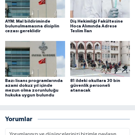
AYM: Mal bildiriminde
Diş Hekimliği Fakültesine
bulunulmamasına disiplin
Hoca Alımında Adrese
cezası gereklidir
Teslim İlan
Bazı lisans programlarında
81 ildeki okullara 30 bin
azami dokuz yıl içinde
güvenlik personeli
mezun olma zorunluluğu
atanacak
hukuka uygun bulundu
Yorumlar