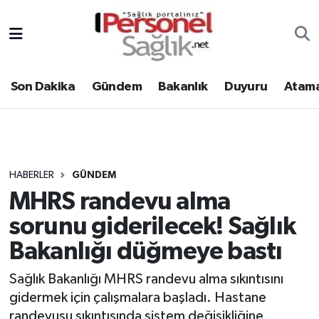
Son Dakika
Nöbetçi Eczaneler
Son Dakika
Gündem
Bakanlık
Duyuru
Atama
Gündem
Hava Durumu
Bakanlık
Trafik Durumu
Duyuru
Süper Lig Puan Durumu ve Fikstür
HABERLER
GÜNDEM
MHRS randevu alma
Atamalar
Tüm Manşetler
sorunu giderilecek! Sağlık
Mevzuat
Son Dakika Haberleri
Bakanlığı düğmeye bastı
Sendika
Haber Arşivi
Sağlık Bakanlığı MHRS randevu alma sıkıntısını
gidermek için çalışmalara başladı. Hastane
Kpss - Sınav
randevusu sıkıntısında sistem değişikliğine