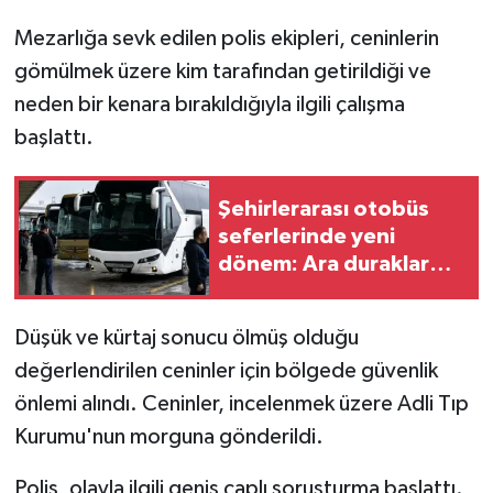
Mezarlığa sevk edilen polis ekipleri, ceninlerin
gömülmek üzere kim tarafından getirildiği ve
neden bir kenara bırakıldığıyla ilgili çalışma
başlattı.
Şehirlerarası otobüs
seferlerinde yeni
dönem: Ara duraklar
kaldırılıyor
Düşük ve kürtaj sonucu ölmüş olduğu
değerlendirilen ceninler için bölgede güvenlik
önlemi alındı. Ceninler, incelenmek üzere Adli Tıp
Kurumu'nun morguna gönderildi.
Polis, olayla ilgili geniş çaplı soruşturma başlattı.