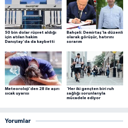
50 bin dolar rüşvet aldığı
Bahçeli: Demirtaş'la düzenli
için atılan hakim
olarak görüşür, hatırını
Danıştay'da da kaybetti
sorarım
Meteoroloji'den 28 ile aşırı
'Her iki gençten biri ruh
sıcak uyarısı
sağlığı sorunlarıyla
mücadele ediyor
Yorumlar