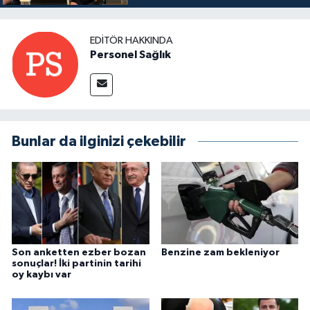
EDITÖR HAKKINDA
Personel Sağlık
Bunlar da ilginizi çekebilir
Son anketten ezber bozan
Benzine zam bekleniyor
sonuçlar! İki partinin tarihi
oy kaybı var