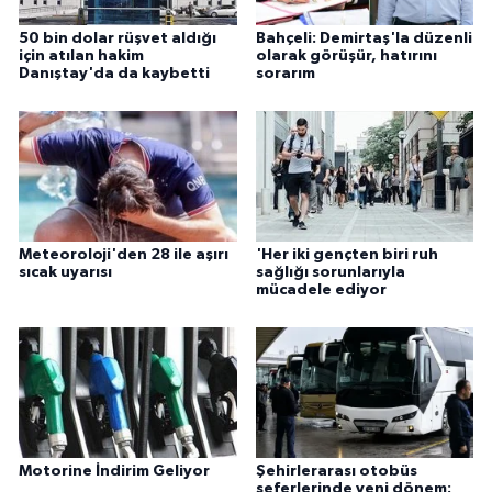
50 bin dolar rüşvet aldığı
Bahçeli: Demirtaş'la düzenli
için atılan hakim
olarak görüşür, hatırını
Danıştay'da da kaybetti
sorarım
Meteoroloji'den 28 ile aşırı
'Her iki gençten biri ruh
sıcak uyarısı
sağlığı sorunlarıyla
mücadele ediyor
Motorine İndirim Geliyor
Şehirlerarası otobüs
seferlerinde yeni dönem: