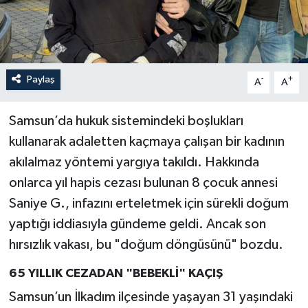
Paylaş
-
+
A
A
Samsun’da hukuk sistemindeki boşlukları
kullanarak adaletten kaçmaya çalışan bir kadının
akılalmaz yöntemi yargıya takıldı. Hakkında
onlarca yıl hapis cezası bulunan 8 çocuk annesi
Saniye G., infazını erteletmek için sürekli doğum
yaptığı iddiasıyla gündeme geldi. Ancak son
hırsızlık vakası, bu "doğum döngüsünü" bozdu.
65 YILLIK CEZADAN "BEBEKLİ" KAÇIŞ
Samsun’un İlkadım ilçesinde yaşayan 31 yaşındaki