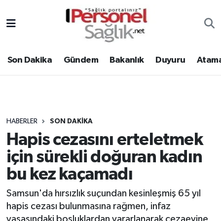
Son Dakika
Nöbetçi Eczaneler
Son Dakika
Gündem
Bakanlık
Duyuru
Atama
Gündem
Hava Durumu
Bakanlık
Trafik Durumu
Duyuru
Süper Lig Puan Durumu ve Fikstür
HABERLER
SON DAKIKA
Hapis cezasını erteletmek
Atamalar
Tüm Manşetler
için sürekli doğuran kadın
Mevzuat
Son Dakika Haberleri
bu kez kaçamadı
Sendika
Haber Arşivi
Samsun'da hırsızlık suçundan kesinleşmiş 65 yıl
hapis cezası bulunmasına rağmen, infaz
Kpss - Sınav
yasasındaki boşluklardan yararlanarak cezaevine