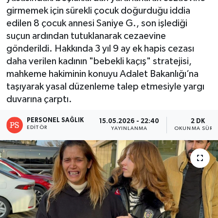
girmemek için sürekli çocuk doğurduğu iddia
edilen 8 çocuk annesi Saniye G., son işlediği
suçun ardından tutuklanarak cezaevine
gönderildi. Hakkında 3 yıl 9 ay ek hapis cezası
daha verilen kadının "bebekli kaçış" stratejisi,
mahkeme hakiminin konuyu Adalet Bakanlığı’na
taşıyarak yasal düzenleme talep etmesiyle yargı
duvarına çarptı.
PERSONEL SAĞLIK
15.05.2026 - 22:40
2 DK
EDITÖR
YAYINLANMA
OKUNMA SÜRES