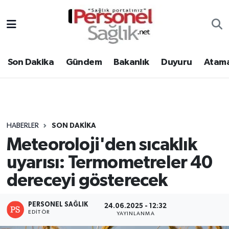
Son Dakika
Nöbetçi Eczaneler
Son Dakika
Gündem
Bakanlık
Duyuru
Atama
Gündem
Hava Durumu
Bakanlık
Trafik Durumu
Duyuru
Süper Lig Puan Durumu ve Fikstür
HABERLER
SON DAKIKA
Meteoroloji'den sıcaklık
Atamalar
Tüm Manşetler
uyarısı: Termometreler 40
Mevzuat
Son Dakika Haberleri
dereceyi gösterecek
Sendika
Haber Arşivi
PERSONEL SAĞLIK
24.06.2025 - 12:32
EDITÖR
YAYINLANMA
Kpss - Sınav