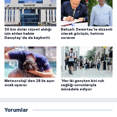
50 bin dolar rüşvet aldığı
Bahçeli: Demirtaş'la düzenli
için atılan hakim
olarak görüşür, hatırını
Danıştay'da da kaybetti
sorarım
Meteoroloji'den 28 ile aşırı
'Her iki gençten biri ruh
sıcak uyarısı
sağlığı sorunlarıyla
mücadele ediyor
Yorumlar