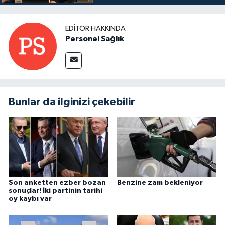
EDITÖR HAKKINDA
Personel Sağlık
Bunlar da ilginizi çekebilir
Son anketten ezber bozan
Benzine zam bekleniyor
sonuçlar! İki partinin tarihi
oy kaybı var