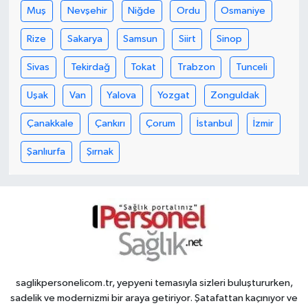
Muş
Nevşehir
Niğde
Ordu
Osmaniye
Rize
Sakarya
Samsun
Siirt
Sinop
Sivas
Tekirdağ
Tokat
Trabzon
Tunceli
Uşak
Van
Yalova
Yozgat
Zonguldak
Çanakkale
Çankırı
Çorum
İstanbul
İzmir
Şanlıurfa
Şırnak
saglikpersonelicom.tr, yepyeni temasıyla sizleri buluştururken,
sadelik ve modernizmi bir araya getiriyor. Şatafattan kaçınıyor ve