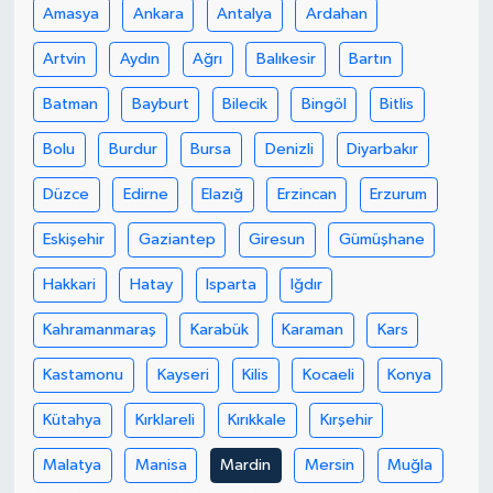
Amasya
Ankara
Antalya
Ardahan
Artvin
Aydın
Ağrı
Balıkesir
Bartın
Batman
Bayburt
Bilecik
Bingöl
Bitlis
Bolu
Burdur
Bursa
Denizli
Diyarbakır
Düzce
Edirne
Elazığ
Erzincan
Erzurum
Eskişehir
Gaziantep
Giresun
Gümüşhane
Hakkari
Hatay
Isparta
Iğdır
Kahramanmaraş
Karabük
Karaman
Kars
Kastamonu
Kayseri
Kilis
Kocaeli
Konya
Kütahya
Kırklareli
Kırıkkale
Kırşehir
Malatya
Manisa
Mardin
Mersin
Muğla