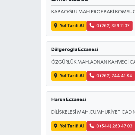
KABAOĞLU MAH.PROF.BAKİ KOMSUOĞ
Yol Tarifi Al
0 (262) 359 11 37
Dülgeroğlu Eczanesi
ÖZGÜRLÜK MAH.ADNAN KAHVECİ CA
Yol Tarifi Al
0 (262) 744 41 84
Harun Eczanesi
DİLİSKELESİ MAH.CUMHURİYET CAD.
Yol Tarifi Al
0 (544) 263 47 03