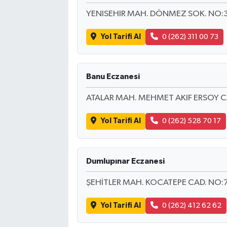
YENISEHIR MAH. DÖNMEZ SOK. NO:3
Yol Tarifi Al
0 (262) 311 00 73
Banu Eczanesi
ATALAR MAH. MEHMET AKIF ERSOY CA
Yol Tarifi Al
0 (262) 528 70 17
Dumlupınar Eczanesi
ŞEHİTLER MAH. KOCATEPE CAD. NO:
Yol Tarifi Al
0 (262) 412 62 62