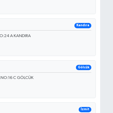
Kandıra
NO:24 A KANDIRA
Gölcük
D.NO:16 C GÖLCÜK
İzmit