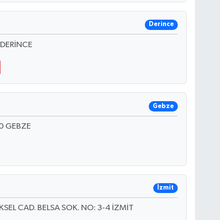
Derince
 DERİNCE
Gebze
0 GEBZE
İzmit
L CAD. BELSA SOK. NO: 3-4 İZMİT