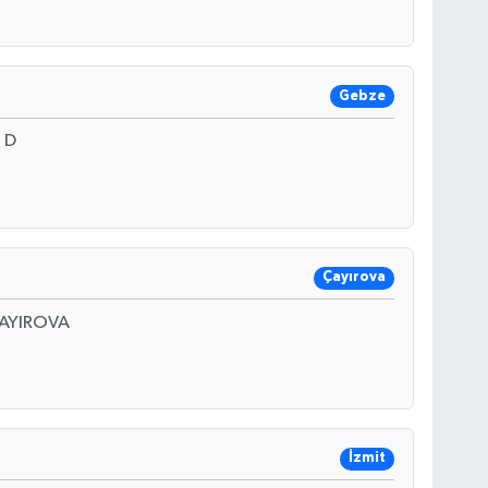
Gebze
 D
Çayırova
ÇAYIROVA
İzmit