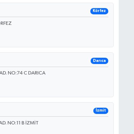
Körfez
ÖRFEZ
Darıca
D. NO:74 C DARICA
İzmit
. NO:11 B İZMİT