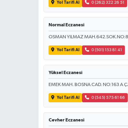
Yol Tarifi Al
0 (262) 322 26 51
Normal Eczanesi
OSMAN YILMAZ MAH.642.SOK.NO:8
Yol Tarifi Al
0 (501) 153 81 41
Yüksel Eczanesi
EMEK MAH. BOSNA CAD. NO:163 A 
Yol Tarifi Al
0 (545) 575 61 66
Cevher Eczanesi