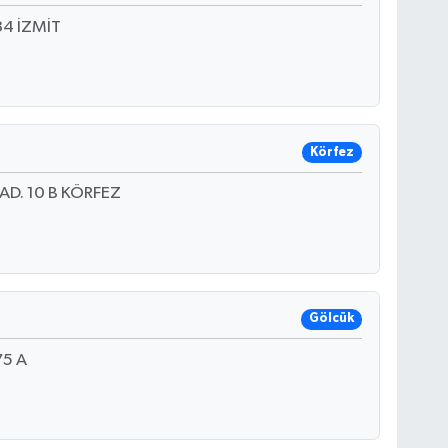
4 İZMİT
Körfez
D. 10 B KÖRFEZ
Gölcük
75 A