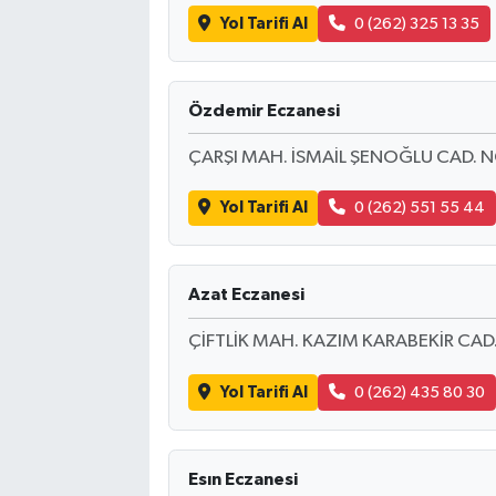
Yol Tarifi Al
0 (262) 325 13 35
Özdemir Eczanesi
ÇARŞI MAH. İSMAİL ŞENOĞLU CAD. 
Yol Tarifi Al
0 (262) 551 55 44
Azat Eczanesi
ÇİFTLİK MAH. KAZIM KARABEKİR CA
Yol Tarifi Al
0 (262) 435 80 30
Esın Eczanesi