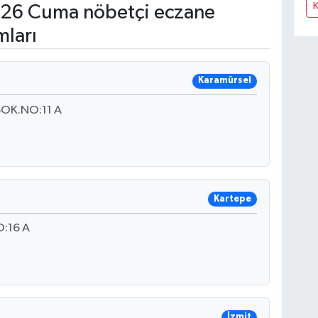
26 Cuma nöbetçi eczane
mları
Karamürsel
OK.NO:11 A
Kartepe
:16 A
İzmit