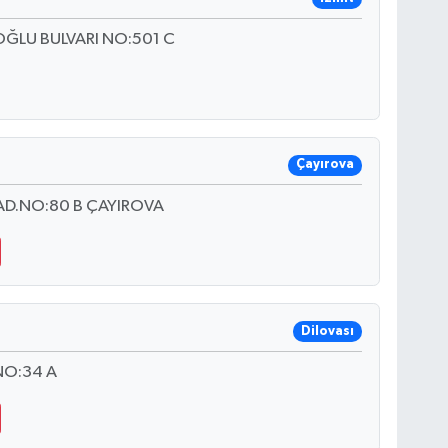
LU BULVARI NO:501 C
Çayırova
D.NO:80 B ÇAYIROVA
Dilovası
NO:34 A