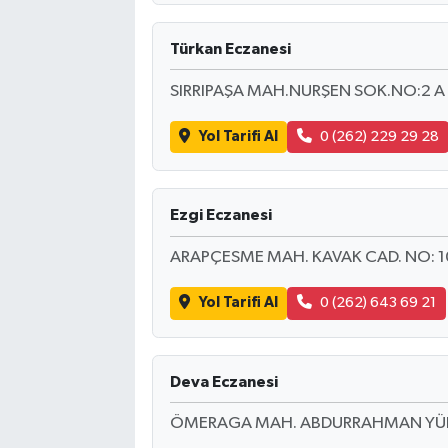
Türkan Eczanesi
SIRRIPAŞA MAH.NURŞEN SOK.NO:2 A
Yol Tarifi Al
0 (262) 229 29 28
Ezgi Eczanesi
ARAPÇESME MAH. KAVAK CAD. NO: 1
Yol Tarifi Al
0 (262) 643 69 21
Deva Eczanesi
ÖMERAGA MAH. ABDURRAHMAN YÜKSE