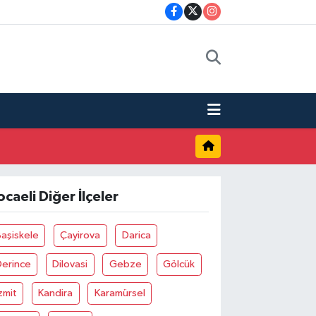
ocaeli Diğer İlçeler
aşiskele
Çayirova
Darica
Derince
Dilovasi
Gebze
Gölcük
zmit
Kandira
Karamürsel