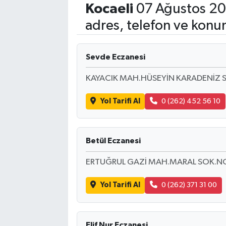
Kocaeli
07 Ağustos 20
adres, telefon ve konu
Sevde Eczanesi
KAYACIK MAH.HÜSEYİN KARADENİZ S
Yol Tarifi Al
0 (262) 452 56 10
Betül Eczanesi
ERTUĞRUL GAZİ MAH.MARAL SOK.NO
Yol Tarifi Al
0 (262) 371 31 00
Elif Nur Eczanesi