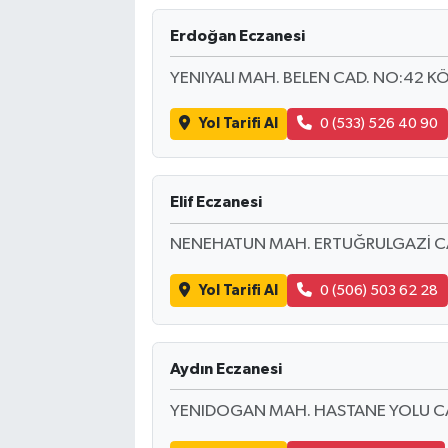
Erdoğan Eczanesi
YENIYALI MAH. BELEN CAD. NO:42 K
Yol Tarifi Al
0 (533) 526 40 90
Elif Eczanesi
NENEHATUN MAH. ERTUĞRULGAZİ CA
Yol Tarifi Al
0 (506) 503 62 28
Aydın Eczanesi
YENIDOGAN MAH. HASTANE YOLU CAD