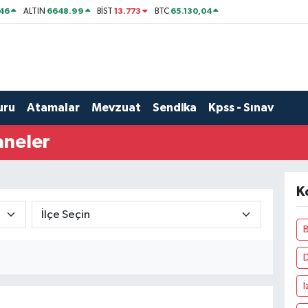
46
6648.99
13.773
65.130,04
ALTIN
BİST
BTC
uru
Atamalar
Mevzuat
Sendika
Kpss - Sınav
aneler
K
B
İ