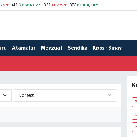
329
6664.02
13.779
65.184,38
ALTIN
BİST
BTC
uru
Atamalar
Mevzuat
Sendika
Kpss - Sınav
K
B
İ