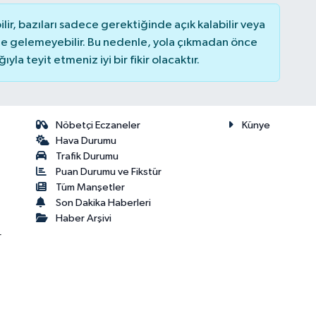
r, bazıları sadece gerektiğinde açık kalabilir veya
 gelemeyebilir. Bu nedenle, yola çıkmadan önce
la teyit etmeniz iyi bir fikir olacaktır.
Nöbetçi Eczaneler
Künye
Hava Durumu
Trafik Durumu
Puan Durumu ve Fikstür
Tüm Manşetler
Son Dakika Haberleri
Haber Arşivi
r