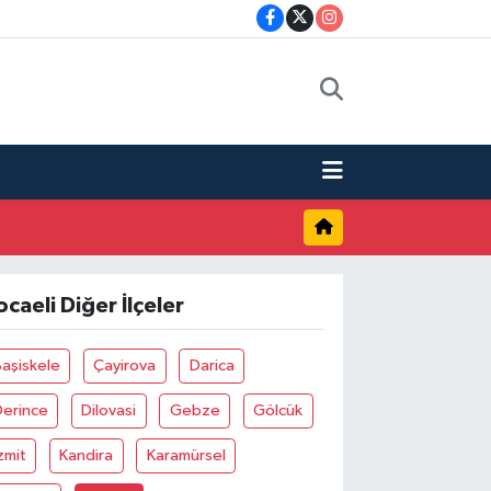
ocaeli Diğer İlçeler
aşiskele
Çayirova
Darica
Derince
Dilovasi
Gebze
Gölcük
zmit
Kandira
Karamürsel