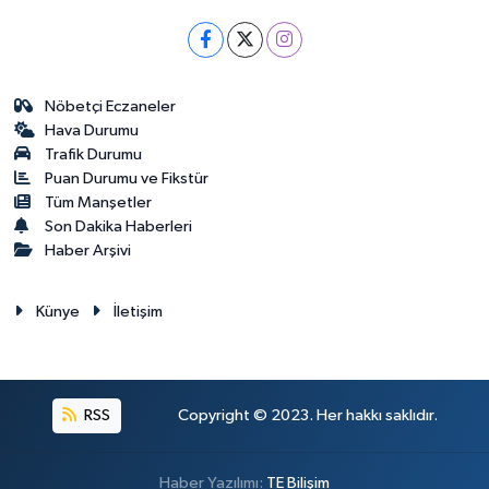
Nöbetçi Eczaneler
Hava Durumu
Trafik Durumu
Puan Durumu ve Fikstür
Tüm Manşetler
Son Dakika Haberleri
Haber Arşivi
Künye
İletişim
RSS
Copyright © 2023. Her hakkı saklıdır.
Haber Yazılımı:
TE Bilişim