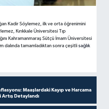
n Kadir Söylemez, ilk ve orta öğrenimini
mez, Kırıkkale Üniversitesi Tıp
ğını Kahramanmaraş Sütçü İmam Üniversitesi
lim dalında tamamladıktan sonra çeşitli
sağlık
nflasyonu: Maaşlardaki Kayıp ve Harcama
 Artış Detaylandı