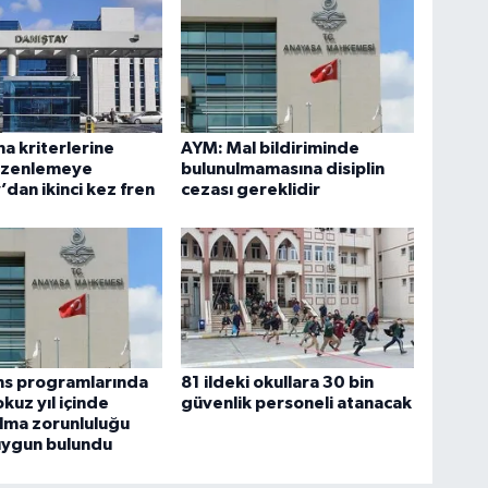
ma kriterlerine
AYM: Mal bildiriminde
düzenlemeye
bulunulmamasına disiplin
’dan ikinci kez fren
cezası gereklidir
ans programlarında
81 ildeki okullara 30 bin
kuz yıl içinde
güvenlik personeli atanacak
lma zorunluluğu
uygun bulundu