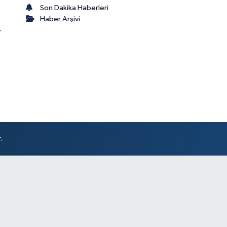
Son Dakika Haberleri
Haber Arşivi
r
.