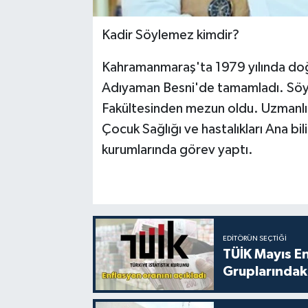
Kadir Söylemez kimdir?
Kahramanmaraş'ta 1979 yılında doğa
Adıyaman Besni'de tamamladı. Söyle
Fakültesinden mezun oldu. Uzmanlı
Çocuk Sağlığı ve hastalıkları Ana bi
kurumlarında görev yaptı.
EDITÖRÜN SEÇTIĞI
TÜİK Mayıs E
Gruplarındaki