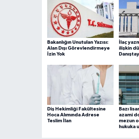
Bakanlığın Unutulan Yazısı:
İlaç yaz
Alan Dışı Görevlendirmeye
ilişkin 
İzin Yok
Danıştay
Diş Hekimliği Fakültesine
Bazı lis
Hoca Alımında Adrese
azami do
Teslim İlan
mezun o
hukuka 