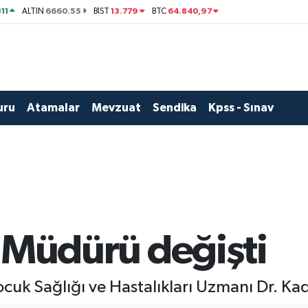
11
6660.55
13.779
64.840,97
ALTIN
BİST
BTC
uru
Atamalar
Mevzuat
Sendika
Kpss - Sınav
ık Müdürü değişti
ocuk Sağlığı ve Hastalıkları Uzmanı Dr. Ka