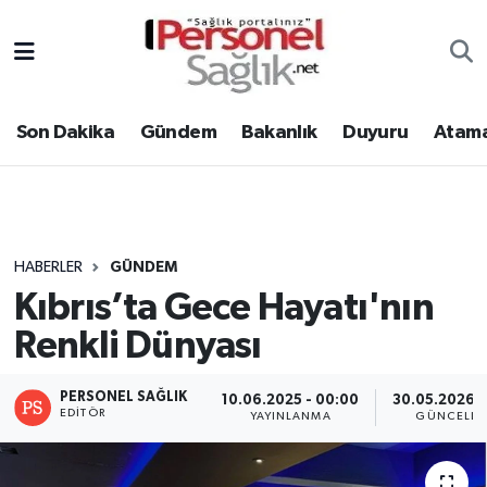
Son Dakika
Nöbetçi Eczaneler
Son Dakika
Gündem
Bakanlık
Duyuru
Atama
Gündem
Hava Durumu
Bakanlık
Trafik Durumu
Duyuru
Süper Lig Puan Durumu ve Fikstür
HABERLER
GÜNDEM
Kıbrıs’ta Gece Hayatı'nın
Atamalar
Tüm Manşetler
Renkli Dünyası
Mevzuat
Son Dakika Haberleri
PERSONEL SAĞLIK
10.06.2025 - 00:00
30.05.2026 -
Sendika
Haber Arşivi
EDITÖR
YAYINLANMA
GÜNCELLE
Kpss - Sınav