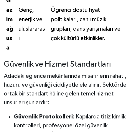
G
az
Genç,
Öğrenci dostu fiyat
im
enerjik ve
politikaları, canlı müzik
ağ
uluslararas
grupları, dans yarışmaları ve
us
ı
çok kültürlü etkinlikler.
a
Güvenlik ve Hizmet Standartları
Adadaki eğlence mekânlarında misafirlerin rahatı,
huzuru ve güvenliği ciddiyetle ele alınır. Sektörde
ortak bir standart hâline gelen temel hizmet
unsurları şunlardır:
Güvenlik Protokolleri:
Kapılarda titiz kimlik
kontrolleri, profesyonel özel güvenlik