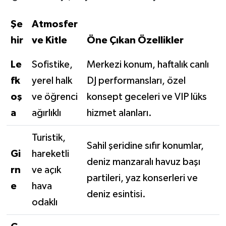
Şe
Atmosfer
hir
ve Kitle
Öne Çıkan Özellikler
Le
Sofistike,
Merkezi konum, haftalık canlı
fk
yerel halk
DJ performansları, özel
oş
ve öğrenci
konsept geceleri ve VIP lüks
a
ağırlıklı
hizmet alanları.
Turistik,
Sahil şeridine sıfır konumlar,
Gi
hareketli
deniz manzaralı havuz başı
rn
ve açık
partileri, yaz konserleri ve
e
hava
deniz esintisi.
odaklı