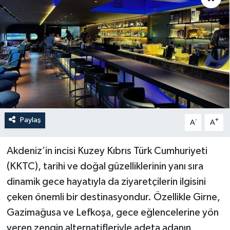
Paylaş
-
+
A
A
Akdeniz’in incisi Kuzey Kıbrıs Türk Cumhuriyeti
(KKTC), tarihi ve doğal güzelliklerinin yanı sıra
dinamik gece hayatıyla da ziyaretçilerin ilgisini
çeken önemli bir destinasyondur. Özellikle Girne,
Gazimağusa ve Lefkoşa, gece eğlencelerine yön
veren zengin alternatifleriyle adeta adanın