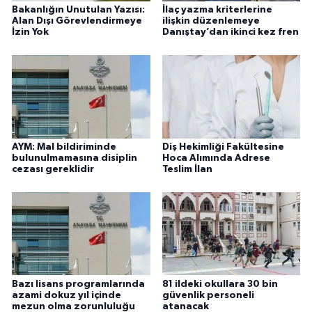
Bakanlığın Unutulan Yazısı:
İlaç yazma kriterlerine
Alan Dışı Görevlendirmeye
ilişkin düzenlemeye
İzin Yok
Danıştay’dan ikinci kez fren
AYM: Mal bildiriminde
Diş Hekimliği Fakültesine
bulunulmamasına disiplin
Hoca Alımında Adrese
cezası gereklidir
Teslim İlan
Bazı lisans programlarında
81 ildeki okullara 30 bin
azami dokuz yıl içinde
güvenlik personeli
mezun olma zorunluluğu
atanacak