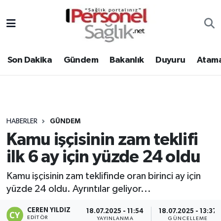
Son Dakika
Nöbetçi Eczaneler
Son Dakika
Gündem
Bakanlık
Duyuru
Atama
Gündem
Hava Durumu
Bakanlık
Trafik Durumu
Duyuru
Süper Lig Puan Durumu ve Fikstür
HABERLER
GÜNDEM
Kamu işçisinin zam teklifi
Atamalar
Tüm Manşetler
ilk 6 ay için yüzde 24 oldu
Mevzuat
Son Dakika Haberleri
Kamu işçisinin zam teklifinde oran birinci ay için
yüzde 24 oldu. Ayrıntılar geliyor...
Sendika
Haber Arşivi
CEREN YILDIZ
18.07.2025 - 11:54
18.07.2025 - 13:37
Kpss - Sınav
EDITÖR
YAYINLANMA
GÜNCELLEME