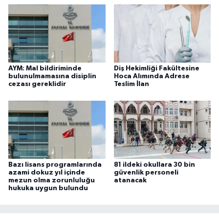
AYM: Mal bildiriminde
Diş Hekimliği Fakültesine
bulunulmamasına disiplin
Hoca Alımında Adrese
cezası gereklidir
Teslim İlan
Bazı lisans programlarında
81 ildeki okullara 30 bin
azami dokuz yıl içinde
güvenlik personeli
mezun olma zorunluluğu
atanacak
hukuka uygun bulundu