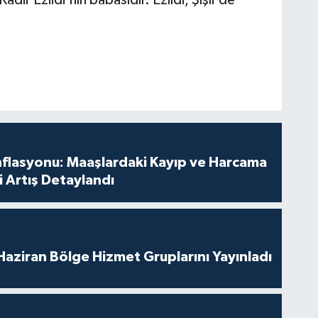
dir Ezildi'nin babasıdır. Ezildi, Şişli'de
nflasyonu: Maaşlardaki Kayıp ve Harcama
 Artış Detaylandı
aziran Bölge Hizmet Gruplarını Yayınladı