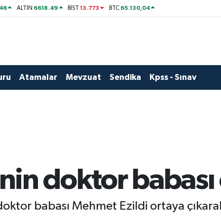
46
6618.49
13.773
65.130,04
ALTIN
BİST
BTC
uru
Atamalar
Mevzuat
Sendika
Kpss - Sınav
 nin doktor babası 
 doktor babası Mehmet Ezildi ortaya çıkar