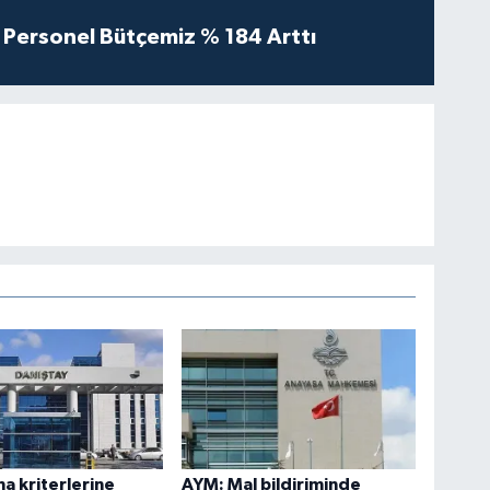
Personel Bütçemiz % 184 Arttı
ma kriterlerine
AYM: Mal bildiriminde