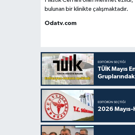
Plastik Cerrahı olan Mehmet ezildi, Ka
bulunan bir klinikte çalışmaktadır.
Odatv.com
EDITÖRÜN SEÇTIĞI
TÜİK Mayıs E
Gruplarındaki
EDITÖRÜN SEÇTIĞI
2026 Mayıs-H