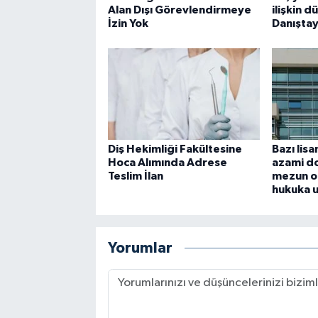
Alan Dışı Görevlendirmeye
ilişkin 
İzin Yok
Danıştay
Diş Hekimliği Fakültesine
Bazı lis
Hoca Alımında Adrese
azami do
Teslim İlan
mezun o
hukuka 
Yorumlar