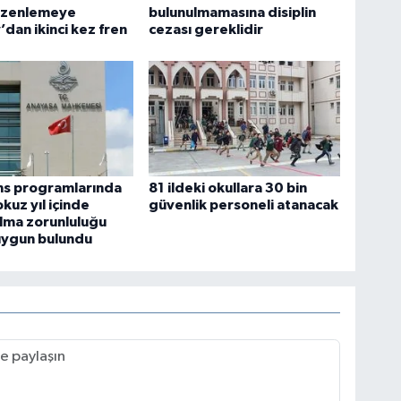
düzenlemeye
bulunulmamasına disiplin
’dan ikinci kez fren
cezası gereklidir
ans programlarında
81 ildeki okullara 30 bin
kuz yıl içinde
güvenlik personeli atanacak
lma zorunluluğu
uygun bulundu