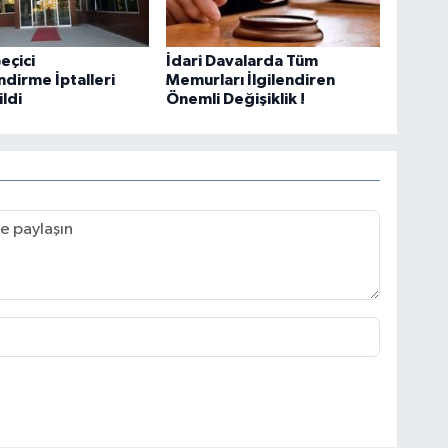
eçici
İdari Davalarda Tüm
dirme İptalleri
Memurları İlgilendiren
ildi
Önemli Değişiklik !