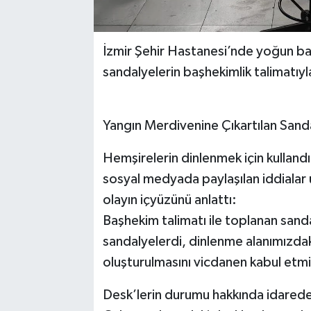
İzmir Şehir Hastanesi’nde yoğun bak
sandalyelerin başhekimlik talimatıyla 
Yangın Merdivenine Çıkartılan Sand
Hemşirelerin dinlenmek için kullandı
sosyal medyada paylaşılan iddialar 
olayın içyüzünü anlattı:
Başhekim talimatı ile toplanan sanda
sandalyelerdi, dinlenme alanımızdaki 
oluşturulmasını vicdanen kabul etm
Desk’lerin durumu hakkında idareden 