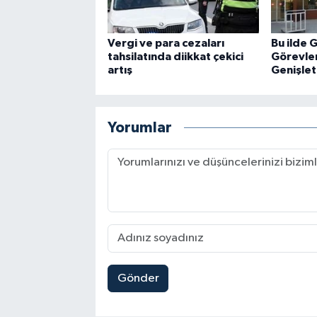
Vergi ve para cezaları
Bu ilde G
tahsilatında diikkat çekici
Görevlen
artış
Genişlet
Yorumlar
Gönder