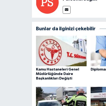
Bunlar da ilginizi çekebilir
Kamu Hastaneleri Genel
Diploman
Müdürlüğünde Daire
Başkanlıkları Değişti