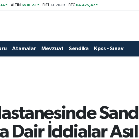
534
6518.23
13.703
64.475,47
ALTIN
BİST
BTC
uru
Atamalar
Mevzuat
Sendika
Kpss - Sınav
Hastanesinde Sand
a Dair İddialar Asıl