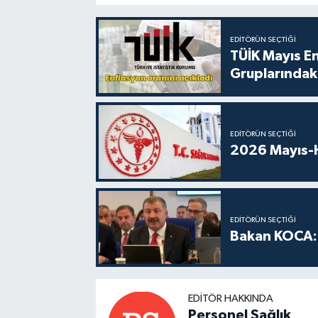
EDITÖRÜN SEÇTIĞI
TÜİK Mayıs E
Gruplarındaki
EDITÖRÜN SEÇTIĞI
2026 Mayıs-H
EDITÖRÜN SEÇTIĞI
Bakan KOCA: 
EDITÖR HAKKINDA
Personel Sağlık