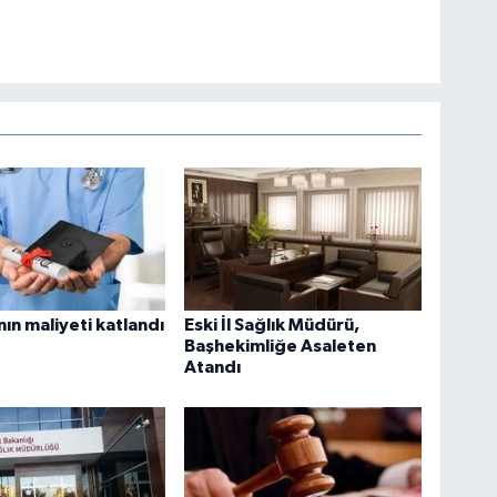
ın maliyeti katlandı
Eski İl Sağlık Müdürü,
Başhekimliğe Asaleten
Atandı