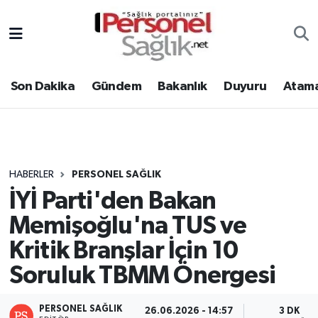
Son Dakika
Nöbetçi Eczaneler
Son Dakika
Gündem
Bakanlık
Duyuru
Atama
Gündem
Hava Durumu
Bakanlık
Trafik Durumu
Duyuru
Süper Lig Puan Durumu ve Fikstür
HABERLER
PERSONEL SAĞLIK
İYİ Parti'den Bakan
Atamalar
Tüm Manşetler
Memişoğlu'na TUS ve
Mevzuat
Son Dakika Haberleri
Kritik Branşlar İçin 10
Soruluk TBMM Önergesi
Sendika
Haber Arşivi
Kpss - Sınav
PERSONEL SAĞLIK
26.06.2026 - 14:57
3 DK