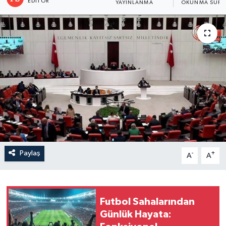
EDITÖR
YAYINLANMA
OKUNMA SÜRE
Paylaş
-
+
A
A
Futbol Sahalarından
Günlük Hayata: