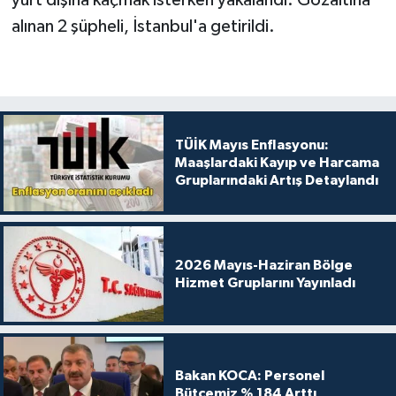
yurt dışına kaçmak isterken yakalandı. Gözaltına
alınan 2 şüpheli, İstanbul'a getirildi.
TÜİK Mayıs Enflasyonu:
Maaşlardaki Kayıp ve Harcama
Gruplarındaki Artış Detaylandı
2026 Mayıs-Haziran Bölge
Hizmet Gruplarını Yayınladı
Bakan KOCA: Personel
Bütçemiz % 184 Arttı