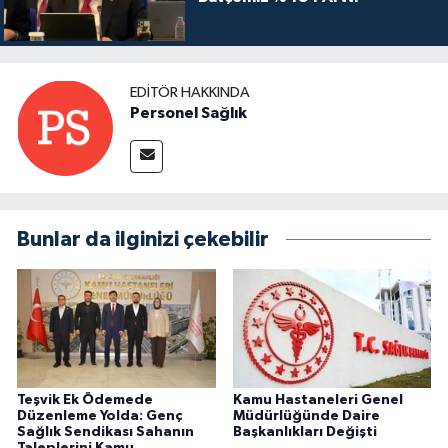
EDITÖR HAKKINDA
Personel Sağlık
Bunlar da ilginizi çekebilir
Teşvik Ek Ödemede
Kamu Hastaneleri Genel
Düzenleme Yolda: Genç
Müdürlüğünde Daire
Sağlık Sendikası Sahanın
Başkanlıkları Değişti
Taleplerini Kamu