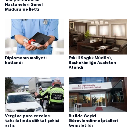
Hastaneleri Genel
Müdürü'ne İletti
Diplomanın maliyeti
Eski İl Sağlık Müdürü,
katlandı
Başhekimliğe Asaleten
Atandı
Vergi ve para cezaları
Bu ilde Geçici
tahsilatında diikkat çekici
Görevlendirme İptalleri
artış
Genişletildi