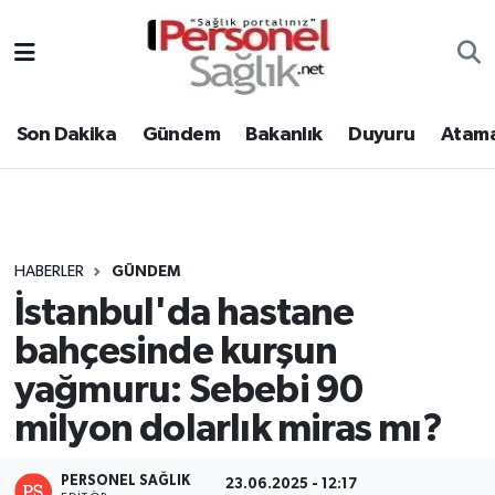
Son Dakika
Nöbetçi Eczaneler
Son Dakika
Gündem
Bakanlık
Duyuru
Atama
Gündem
Hava Durumu
Bakanlık
Trafik Durumu
Duyuru
Süper Lig Puan Durumu ve Fikstür
HABERLER
GÜNDEM
İstanbul'da hastane
Atamalar
Tüm Manşetler
bahçesinde kurşun
Mevzuat
Son Dakika Haberleri
yağmuru: Sebebi 90
milyon dolarlık miras mı?
Sendika
Haber Arşivi
Kpss - Sınav
PERSONEL SAĞLIK
23.06.2025 - 12:17