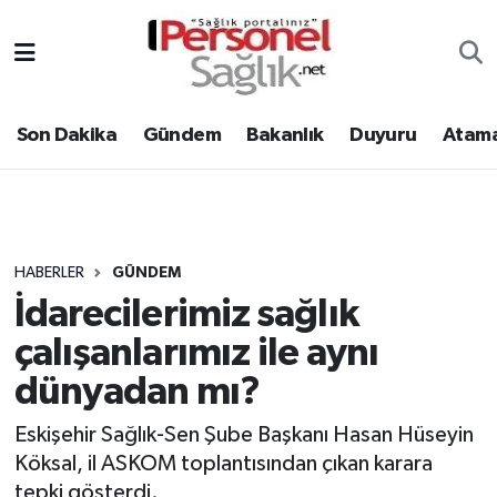
Son Dakika
Nöbetçi Eczaneler
Son Dakika
Gündem
Bakanlık
Duyuru
Atama
Gündem
Hava Durumu
Bakanlık
Trafik Durumu
Duyuru
Süper Lig Puan Durumu ve Fikstür
HABERLER
GÜNDEM
İdarecilerimiz sağlık
Atamalar
Tüm Manşetler
çalışanlarımız ile aynı
Mevzuat
Son Dakika Haberleri
dünyadan mı?
Sendika
Haber Arşivi
Eskişehir Sağlık-Sen Şube Başkanı Hasan Hüseyin
Köksal, il ASKOM toplantısından çıkan karara
Kpss - Sınav
tepki gösterdi.