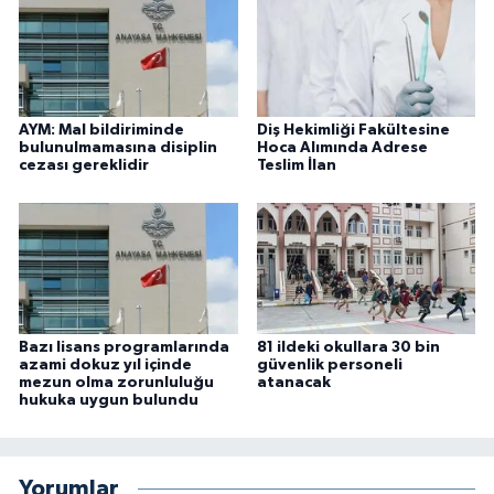
AYM: Mal bildiriminde
Diş Hekimliği Fakültesine
bulunulmamasına disiplin
Hoca Alımında Adrese
cezası gereklidir
Teslim İlan
Bazı lisans programlarında
81 ildeki okullara 30 bin
azami dokuz yıl içinde
güvenlik personeli
mezun olma zorunluluğu
atanacak
hukuka uygun bulundu
Yorumlar