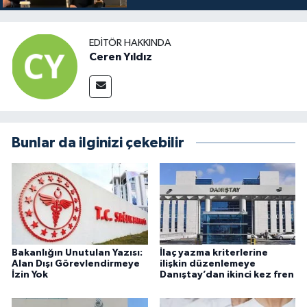
EDITÖR HAKKINDA
Ceren Yıldız
Bunlar da ilginizi çekebilir
Bakanlığın Unutulan Yazısı:
İlaç yazma kriterlerine
Alan Dışı Görevlendirmeye
ilişkin düzenlemeye
İzin Yok
Danıştay’dan ikinci kez fren