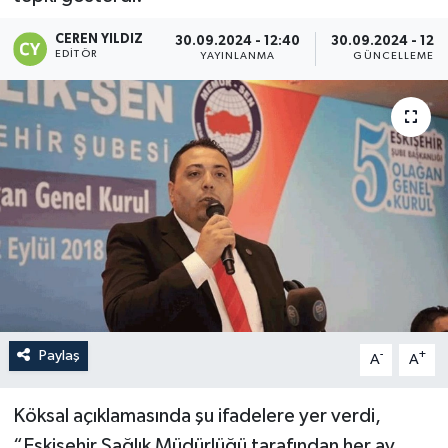
CEREN YILDIZ
30.09.2024 - 12:40
30.09.2024 - 12:
EDITÖR
YAYINLANMA
GÜNCELLEME
Paylaş
-
+
A
A
Köksal açıklamasında şu ifadelere yer verdi,
“Eskişehir Sağlık Müdürlüğü tarafından her ay