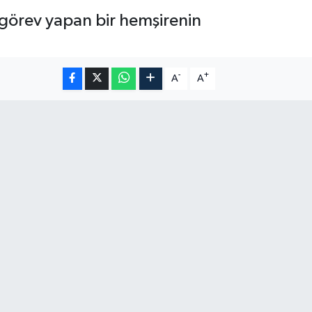
 görev yapan bir hemşirenin
-
+
A
A