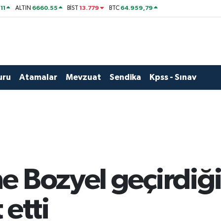
11
6660.55
13.779
64.959,79
ALTIN
BİST
BTC
uru
Atamalar
Mevzuat
Sendika
Kpss - Sınav
 Bozyel geçirdiği 
 etti