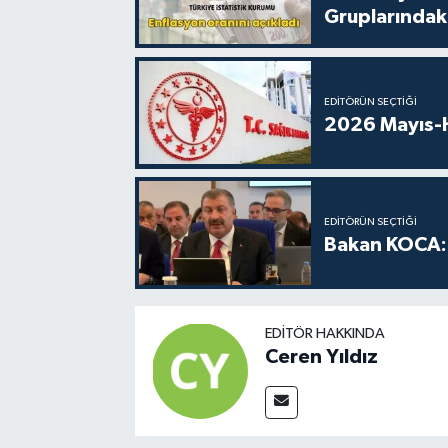
Gruplarındaki
EDITÖRÜN SEÇTIĞI
2026 Mayıs-H
EDITÖRÜN SEÇTIĞI
Bakan KOCA: 
EDITÖR HAKKINDA
Ceren Yıldız