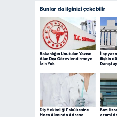
Bunlar da ilginizi çekebilir
Bakanlığın Unutulan Yazısı:
İlaç yaz
Alan Dışı Görevlendirmeye
ilişkin 
İzin Yok
Danıştay
Diş Hekimliği Fakültesine
Bazı lis
Hoca Alımında Adrese
azami do