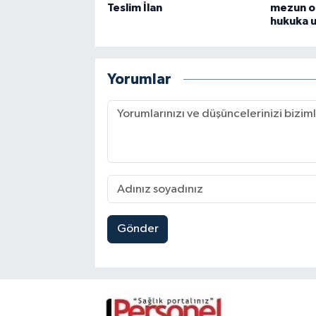
Teslim İlan
mezun o
hukuka 
Yorumlar
Gönder