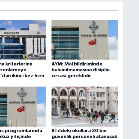
ma kriterlerine
AYM: Mal bildiriminde
düzenlemeye
bulunulmamasına disiplin
’dan ikinci kez fren
cezası gereklidir
ans programlarında
81 ildeki okullara 30 bin
kuz yıl içinde
güvenlik personeli atanacak