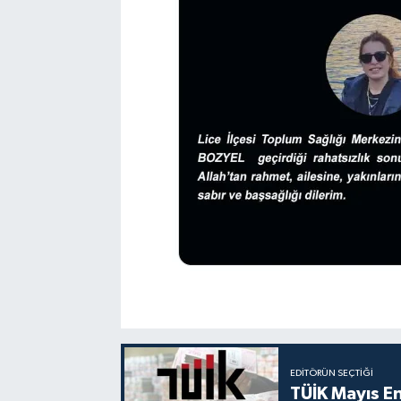
EDITÖRÜN SEÇTIĞI
TÜİK Mayıs E