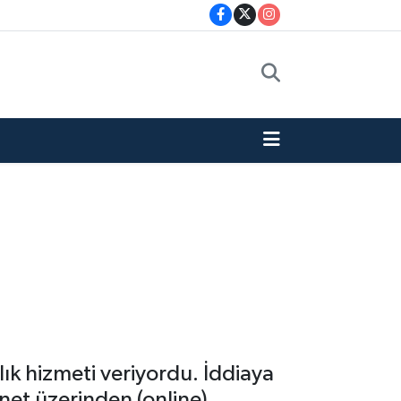
lık hizmeti veriyordu. İddiaya
rnet üzerinden (online)