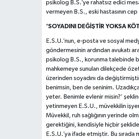
psikolog B.S.’ye rahatsız edici me
vermeyen B.S., eski hastasının cep
‘SOYADINI DEĞİŞTİR YOKSA KÖ
E.S.U.’nun, e-posta ve sosyal medya
göndermesinin ardından avukatı arac
psikolog B.S., korunma talebinde bu
mahkemeye sunulan dilekçede özetl
üzerinden soyadını da değiştirmişti
benimsin, ben de seninim. Uzadıkça
yeter. Benimle evlenir misin?’ şekl
yetinmeyen E.S.U., müvekkilin işyer
Müvekkil, ruh sağlığının yerinde olm
gerektiğini, kendisiyle hiçbir şekl
E.S.U.’ya ifade etmiştir. Bu sırada