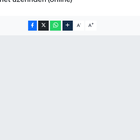
-
+
A
A