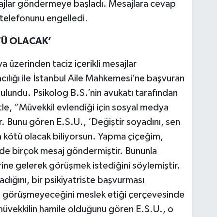
sajlar göndermeye başladı. Mesajlara cevap
 telefonunu engelledi.
TÜ OLACAK’
 üzerinden taciz içerikli mesajlar
ılığı ile İstanbul Aile Mahkemesi’ne başvuran
lundu. Psikolog B.S.’nin avukatı tarafından
e, “Müvekkil evlendiği için sosyal medya
r. Bunu gören E.S.U., ‘Değiştir soyadını, sen
 kötü olacak biliyorsun. Yapma çiçeğim,
inde birçok mesaj göndermiştir. Bununla
ine gelerek görüşmek istediğini söylemiştir.
adığını, bir psikiyatriste başvurması
ide görüşmeyeceğini meslek etiği çerçevesinde
 müvekkilin hamile olduğunu gören E.S.U., o