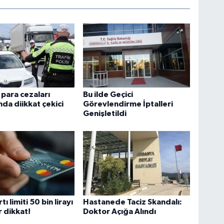
 para cezaları
Bu ilde Geçici
nda diikkat çekici
Görevlendirme İptalleri
Genişletildi
tı limiti 50 bin lirayı
Hastanede Taciz Skandalı:
 dikkat!
Doktor Açığa Alındı