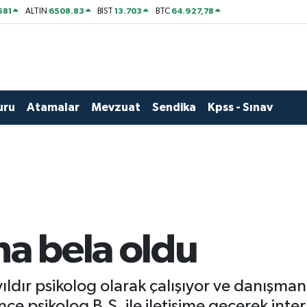
581
6508.83
13.703
64.927,78
ALTIN
BİST
BTC
uru
Atamalar
Mevzuat
Sendika
Kpss - Sınav
na bela oldu
ıldır psikolog olarak çalışıyor ve danışman
ce psikolog B.S. ile iletişime geçerek inte