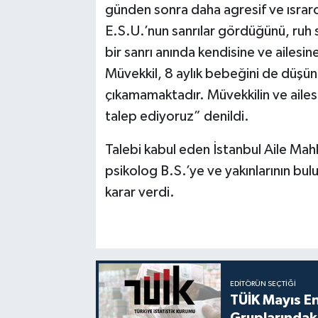
günden sonra daha agresif ve ısrar
E.S.U.’nun sanrılar gördüğünü, ruh s
bir sanrı anında kendisine ve ailesi
Müvekkil, 8 aylık bebeğini de düşü
çıkamamaktadır. Müvekkilin ve ailes
talep ediyoruz” denildi.
Talebi kabul eden İstanbul Aile Ma
psikolog B.S.’ye ve yakınlarının b
karar verdi.
EDITÖRÜN SEÇTIĞI
TÜİK Mayıs E
Gruplarındaki