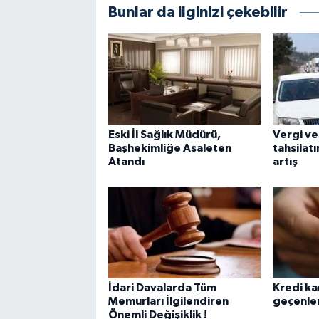
Bunlar da ilginizi çekebilir
Eski İl Sağlık Müdürü,
Vergi ve
Başhekimliğe Asaleten
tahsilatı
Atandı
artış
İdari Davalarda Tüm
Kredi kar
Memurları İlgilendiren
geçenler
Önemli Değişiklik !