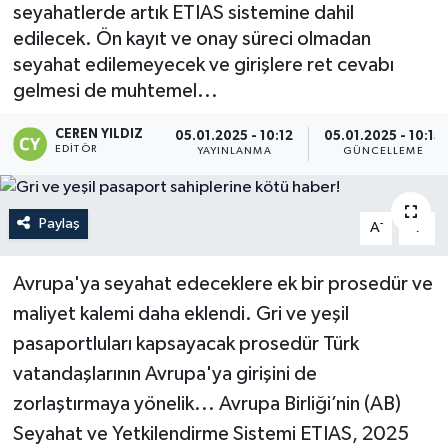
seyahatlerde artık ETIAS sistemine dahil
edilecek. Ön kayıt ve onay süreci olmadan
seyahat edilemeyecek ve girişlere ret cevabı
gelmesi de muhtemel...
CEREN YILDIZ
05.01.2025 - 10:12
05.01.2025 - 10:15
EDITÖR
YAYINLANMA
GÜNCELLEME
Paylaş
-
+
A
A
Avrupa'ya seyahat edeceklere ek bir prosedür ve
maliyet kalemi daha eklendi. Gri ve yeşil
pasaportluları kapsayacak prosedür Türk
vatandaşlarının Avrupa'ya girişini de
zorlaştırmaya yönelik... Avrupa Birliği’nin (AB)
Seyahat ve Yetkilendirme Sistemi ETIAS, 2025