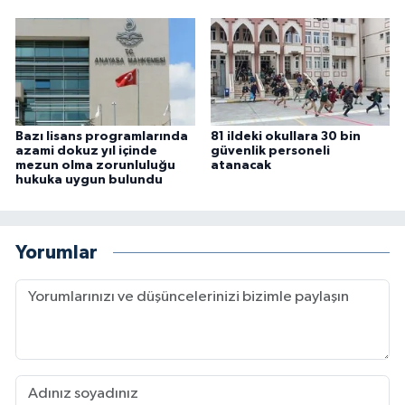
Bazı lisans programlarında
81 ildeki okullara 30 bin
azami dokuz yıl içinde
güvenlik personeli
mezun olma zorunluluğu
atanacak
hukuka uygun bulundu
Yorumlar