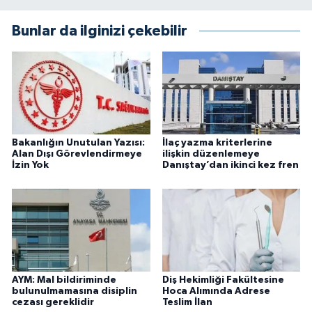
Bunlar da ilginizi çekebilir
Bakanlığın Unutulan Yazısı:
İlaç yazma kriterlerine
Alan Dışı Görevlendirmeye
ilişkin düzenlemeye
İzin Yok
Danıştay’dan ikinci kez fren
AYM: Mal bildiriminde
Diş Hekimliği Fakültesine
bulunulmamasına disiplin
Hoca Alımında Adrese
cezası gereklidir
Teslim İlan