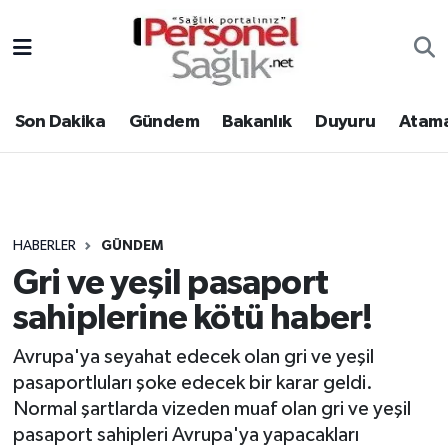
Son Dakika
Nöbetçi Eczaneler
Son Dakika
Gündem
Bakanlık
Duyuru
Atama
Gündem
Hava Durumu
Bakanlık
Trafik Durumu
Duyuru
Süper Lig Puan Durumu ve Fikstür
HABERLER
GÜNDEM
Gri ve yeşil pasaport
Atamalar
Tüm Manşetler
sahiplerine kötü haber!
Mevzuat
Son Dakika Haberleri
Avrupa'ya seyahat edecek olan gri ve yeşil
pasaportluları şoke edecek bir karar geldi.
Sendika
Haber Arşivi
Normal şartlarda vizeden muaf olan gri ve yeşil
Kpss - Sınav
pasaport sahipleri Avrupa'ya yapacakları