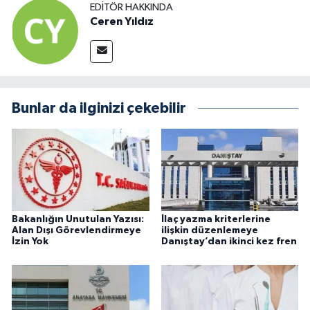
EDITÖR HAKKINDA
Ceren Yıldız
Bunlar da ilginizi çekebilir
Bakanlığın Unutulan Yazısı:
İlaç yazma kriterlerine
Alan Dışı Görevlendirmeye
ilişkin düzenlemeye
İzin Yok
Danıştay’dan ikinci kez fren