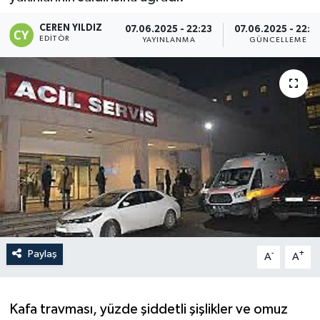
CEREN YILDIZ
07.06.2025 - 22:23
07.06.2025 - 22:3
EDITÖR
YAYINLANMA
GÜNCELLEME
Paylaş
-
+
A
A
Kafa travması, yüzde şiddetli şişlikler ve omuz