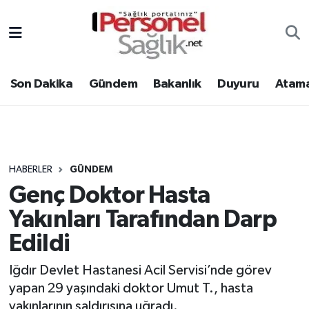
Son Dakika
Nöbetçi Eczaneler
Son Dakika
Gündem
Bakanlık
Duyuru
Atama
Gündem
Hava Durumu
Bakanlık
Trafik Durumu
Duyuru
Süper Lig Puan Durumu ve Fikstür
HABERLER
GÜNDEM
Genç Doktor Hasta
Atamalar
Tüm Manşetler
Yakınları Tarafından Darp
Mevzuat
Son Dakika Haberleri
Edildi
Sendika
Haber Arşivi
Iğdır Devlet Hastanesi Acil Servisi’nde görev
yapan 29 yaşındaki doktor Umut T., hasta
Kpss - Sınav
yakınlarının saldırısına uğradı.