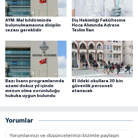
AYM: Mal bildiriminde
Diş Hekimliği Fakültesine
bulunulmamasına disiplin
Hoca Alımında Adrese
cezası gereklidir
Teslim İlan
Bazı lisans programlarında
81 ildeki okullara 30 bin
azami dokuz yıl içinde
güvenlik personeli
mezun olma zorunluluğu
atanacak
hukuka uygun bulundu
Yorumlar