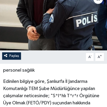
Paylaş
-
+
A
A
personel sağılık
Edinilen bilgiye göre, Şanlıurfa İl Jandarma
Komutanlığı TEM Şube Müdürlüğünce yapılan
çalışmalar neticesinde; "S*l*hlı T*r*r Örgütüne
Üye Olmak (FETÖ/PDY) suçundan hakkında