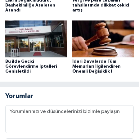
Eski İl Sağlık Müdürü,
Vergi ve para cezaları
Başhekimliğe Asaleten
tahsilatında diikkat çekici
Atandı
artış
Bu ilde Geçici
İdari Davalarda Tüm
Görevlendirme İptalleri
Memurları İlgilendiren
Genişletildi
Önemli Değişiklik !
Yorumlar