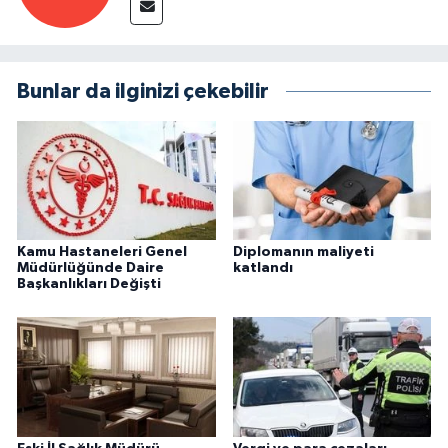
Bunlar da ilginizi çekebilir
Kamu Hastaneleri Genel
Diplomanın maliyeti
Müdürlüğünde Daire
katlandı
Başkanlıkları Değişti