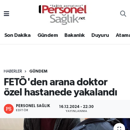
Son Dakika
Nöbetçi Eczaneler
Son Dakika
Gündem
Bakanlık
Duyuru
Atama
Gündem
Hava Durumu
Bakanlık
Trafik Durumu
Duyuru
Süper Lig Puan Durumu ve Fikstür
HABERLER
GÜNDEM
FETÖ'den arana doktor
Atamalar
Tüm Manşetler
özel hastanede yakalandı
Mevzuat
Son Dakika Haberleri
PERSONEL SAĞLIK
16.12.2024 - 22:30
Sendika
Haber Arşivi
EDITÖR
YAYINLANMA
Kpss - Sınav