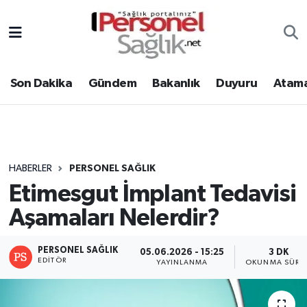
Son Dakika
Nöbetçi Eczaneler
Son Dakika
Gündem
Bakanlık
Duyuru
Atama
Gündem
Hava Durumu
Bakanlık
Trafik Durumu
Duyuru
Süper Lig Puan Durumu ve Fikstür
HABERLER
PERSONEL SAĞLIK
Etimesgut İmplant Tedavisi
Atamalar
Tüm Manşetler
Aşamaları Nelerdir?
Mevzuat
Son Dakika Haberleri
PERSONEL SAĞLIK
05.06.2026 - 15:25
3 DK
Sendika
Haber Arşivi
EDITÖR
YAYINLANMA
OKUNMA SÜRES
Kpss - Sınav