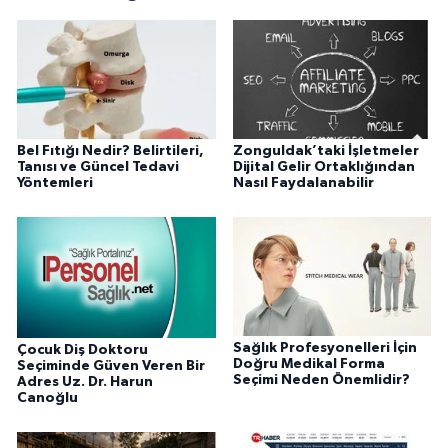
Bel Fıtığı Nedir? Belirtileri,
Zonguldak’taki İşletmeler
Tanısı ve Güncel Tedavi
Dijital Gelir Ortaklığından
Yöntemleri
Nasıl Faydalanabilir
Sağlık Profesyonelleri İçin
Çocuk Diş Doktoru
Doğru Medikal Forma
Seçiminde Güven Veren Bir
Seçimi Neden Önemlidir?
Adres Uz. Dr. Harun
Canoğlu