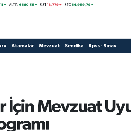
11
6660.55
13.779
64.959,79
ALTIN
BİST
BTC
uru
Atamalar
Mevzuat
Sendika
Kpss - Sınav
er İçin Mevzuat Uy
ogramı