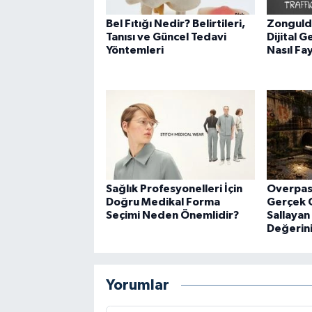
Bel Fıtığı Nedir? Belirtileri,
Zongulda
Tanısı ve Güncel Tedavi
Dijital G
Yöntemleri
Nasıl Fa
Sağlık Profesyonelleri İçin
Overpas
Doğru Medikal Forma
Gerçek O
Seçimi Neden Önemlidir?
Sallayan
Değerin
Yorumlar