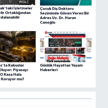
k’taki İşletmeler
Çocuk Diş Doktoru
elir Ortaklığından
Seçiminde Güven Veren Bir
ydalanabilir
Adres Uz. Dr. Harun
Canoğlu
s'ta Kabuslar
Günlük Hayattan Yaşam
luyor: Piyasayı
Haberleri
 O Kasa Hala
i Koruyor mu?