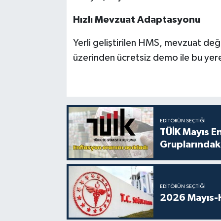
Hızlı Mevzuat Adaptasyonu
Yerli geliştirilen HMS, mevzuat deği
üzerinden ücretsiz demo ile bu ye
EDITÖRÜN SEÇTIĞI
TÜİK Mayıs E
Gruplarındaki
EDITÖRÜN SEÇTIĞI
2026 Mayıs-H