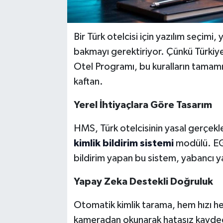
Bir Türk otelcisi için yazılım seçimi,
bakmayı gerektiriyor. Çünkü Türkiye’
Otel Programı, bu kuralların tamamın
kaftan.
Yerel İhtiyaçlara G
ö
re Tasar
ım
HMS, Türk otelcisinin yasal gerçekl
kimlik bildirim sistemi
modülü. EG
bildirim yapan bu sistem, yabancı y
Yapay Zeka Destekli Doğruluk
Otomatik kimlik tarama, hem hızı hem
kameradan okunarak hatasız kaydedil